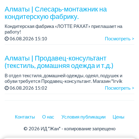
Алматы | Слесарь-монтажник на
кондитерскую фабрику.
Кондитерская фабрика «ЛОТТЕ РАХАТ» приглашает на
работу!
Зарплата обсуждается на собеседовании.
06.08.2026 15:10
Посмотреть >
График работы: сменный.
Условия: стабильная зарплата (указана с вычетом налогов),
пред...
Алматы | Продавец-консультант
(текстиль, домашняя одежда и т.д.)
В отдел текстиля, домашней одежды, одеял, подушек и
обуви требуется Продавец-консультант. Магазин "Irvik
Home".
06.08.2026 15:02
Посмотреть >
График работы: 3/2, с 10:00 до 20:00.
Зарплата: от 400 000 тенге и выше.
Контакты
О нас
Условия публикации
Цены
© 2026 ИД "Жан" - копирование запрещено