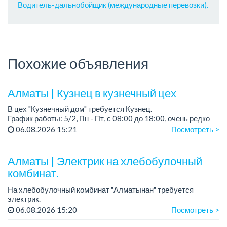
Водитель-дальнобойщик (международные перевозки).
Похожие объявления
Алматы | Кузнец в кузнечный цех
В цех "Кузнечный дом" требуется Кузнец.
График работы: 5/2, Пн - Пт, с 08:00 до 18:00, очень редко
суббота.
06.08.2026 15:21
Посмотреть >
Зарплата: 300 000 - 500 000 тенге, сдельная.
Требования:
Алматы | Электрик на хлебобулочный
- о...
комбинат.
На хлебобулочный комбинат "Алматынан" требуется
электрик.
Зарплата: от 250 000 тенге на руки + бесплатный обед.
06.08.2026 15:20
Посмотреть >
График работы: 5/2, с 09.00 до 18.00.
Требования: опыт работы, техниче...