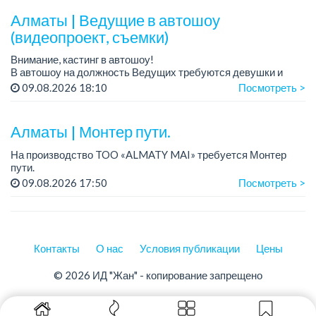
Алматы | Ведущие в автошоу
(видеопроект, съемки)
Внимание, кастинг в автошоу!
В автошоу на должность Ведущих требуются девушки и
парни. А также авто эксперты и авто перекупы.
09.08.2026 18:10
Посмотреть >
Преимущество для соискателей:
– знание автомоб...
Алматы | Монтер пути.
На производство TOO «ALMATY MAI» требуется Монтер
пути.
Зарплата: 322 000 тенге.
09.08.2026 17:50
Посмотреть >
График работы: 5/2, с 08.00 до 17.00.
Требования: высшее или среднее специальное
образование...
Контакты
О нас
Условия публикации
Цены
© 2026 ИД "Жан" - копирование запрещено