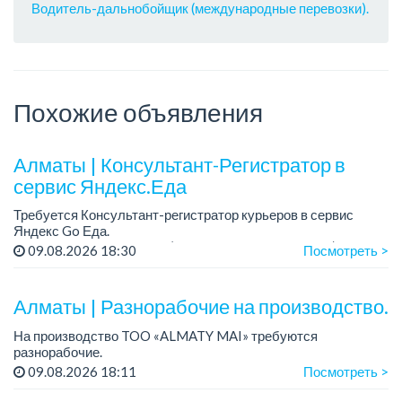
Водитель-дальнобойщик (международные перевозки).
Похожие объявления
Алматы | Консультант-Регистратор в
сервис Яндекс.Еда
Требуется Консультант-регистратор курьеров в сервис
Яндекс Go Еда.
Условия: работа в офисе (Абылай хана - Макатаева).
09.08.2026 18:30
Посмотреть >
График работы: 5/2, пятидневка, с 9 до 18 час.
Требован...
Алматы | Разнорабочие на производство.
На производство TOO «ALMATY MAI» требуются
разнорабочие.
Зарплата: от 250 000 до 300 000 тенге на руки.
09.08.2026 18:11
Посмотреть >
График работы: 5/2, с 08.00 до 17.00.
Требования: среднее или среднее професси...