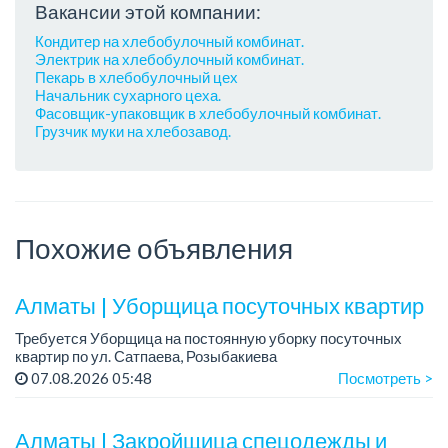
Вакансии этой компании:
Кондитер на хлебобулочный комбинат.
Электрик на хлебобулочный комбинат.
Пекарь в хлебобулочный цех
Начальник сухарного цеха.
Фасовщик-упаковщик в хлебобулочный комбинат.
Грузчик муки на хлебозавод.
Похожие объявления
Алматы | Уборщица посуточных квартир
Требуется Уборщица на постоянную уборку посуточных
квартир по ул. Сатпаева, Розыбакиева
График работы: полный.
07.08.2026 05:48
Посмотреть >
Требования: проживание в городе Алматы, обязательно по
улице Тимирязева /...
Алматы | Закройщица спецодежды и