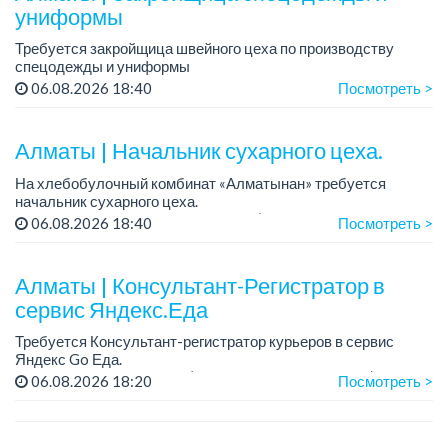
униформы
Требуется закройщица швейного цеха по производству
спецодежды и униформы
Рабочий день с 9:00 до 18:00
06.08.2026 18:40
Посмотреть >
Только официальное трудоустройство...
Алматы | Начальник сухарного цеха.
На хлебобулочный комбинат «Алматынан» требуется
начальник сухарного цеха.
Зарплата: от 300 000 тенге на руки (обсуждается на
06.08.2026 18:40
Посмотреть >
собеседовании).
График работы: 5/2.
Алматы | Консультант-Регистратор в
Требования: оп...
сервис Яндекс.Еда
Требуется Консультант-регистратор курьеров в сервис
Яндекс Go Еда.
Условия: работа в офисе (Абылай хана - Макатаева).
06.08.2026 18:20
Посмотреть >
График работы: 5/2, пятидневка, с 9 до 18 час.
Требован...