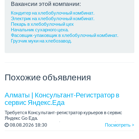
Вакансии этой компании:
Кондитер на хлебобулочный комбинат.
Электрик на хлебобулочный комбинат.
Пекарь в хлебобулочный цех
Начальник сухарного цеха.
Фасовщик-упаковщик в хлебобулочный комбинат.
Грузчик муки на хлебозавод.
Похожие объявления
Алматы | Консультант-Регистратор в
сервис Яндекс.Еда
Требуется Консультант-регистратор курьеров в сервис
Яндекс Go Еда.
Условия: работа в офисе (Абылай хана - Макатаева).
08.08.2026 18:30
Посмотреть >
График работы: 5/2, пятидневка, с 9 до 18 час.