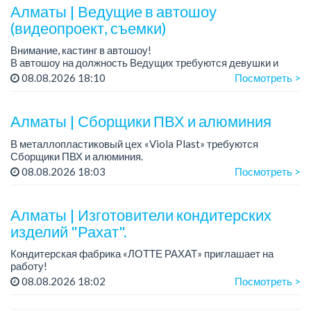
Требован...
Алматы | Ведущие в автошоу
(видеопроект, съемки)
Внимание, кастинг в автошоу!
В автошоу на должность Ведущих требуются девушки и
парни. А также авто эксперты и авто перекупы.
08.08.2026 18:10
Посмотреть >
Преимущество для соискателей:
– знание автомоб...
Алматы | Сборщики ПВХ и алюминия
В металлопластиковый цех «Viola Plast» требуются
Сборщики ПВХ и алюминия.
График работы: 5/2, с 08.00 до 17.00.
08.08.2026 18:03
Посмотреть >
Зарплата: от 300 000 тенге.
По всем вопросам обращаться по теле...
Алматы | Изготовители кондитерских
изделий "Рахат".
Кондитерская фабрика «ЛОТТЕ РАХАТ» приглашает на
работу!
График работы: сменный.
08.08.2026 18:02
Посмотреть >
Зарплата: от 202 729 до 330 216 тенге.
Условия: стабильная зарплата (указана с вычетом налогов),