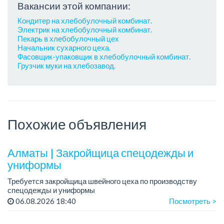
Вакансии этой компании:
Кондитер на хлебобулочный комбинат.
Электрик на хлебобулочный комбинат.
Пекарь в хлебобулочный цех
Начальник сухарного цеха.
Фасовщик-упаковщик в хлебобулочный комбинат.
Грузчик муки на хлебозавод.
Похожие объявления
Алматы | Закройщица спецодежды и
униформы
Требуется закройщица швейного цеха по производству
спецодежды и униформы
Рабочий день с 9:00 до 18:00
06.08.2026 18:40
Посмотреть >
Только официальное трудоустройство...