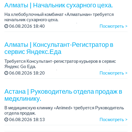
Алматы | Начальник сухарного цеха.
На хлебобулочный комбинат «Алматынан» требуется
начальник сухарного цеха.
Зарплата: от 300 000 тенге на руки (обсуждается на
06.08.2026 18:40
Посмотреть >
собеседовании).
График работы: 5/2.
Алматы | Консультант-Регистратор в
Требования: оп...
сервис Яндекс.Еда
Требуется Консультант-регистратор курьеров в сервис
Яндекс Go Еда.
Условия: работа в офисе (Абылай хана - Макатаева).
06.08.2026 18:20
Посмотреть >
График работы: 5/2, пятидневка, с 9 до 18 час.
Требован...
Астана | Руководитель отдела продаж в
медклинику.
В медицинскую клинику «Animed» требуется Руководитель
отдела продаж.
Зарплата: от 1 200 000 тенге в месяц.
06.08.2026 18:13
Посмотреть >
График работы: 5/2, с 10.00 до 19.00.
Требования: опыт работы руководителем...