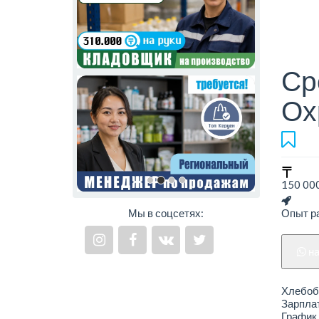
Ср
Ох
150 000
Мы в соцсетях:
Опыт ра
н
Хлебоб
Зарплат
График 