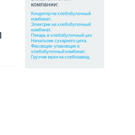
компании:
Кондитер на хлебобулочный
комбинат.
Электрик на хлебобулочный
комбинат.
л
Пекарь в хлебобулочный цех
Начальник сухарного цеха.
Фасовщик-упаковщик в
хлебобулочный комбинат.
Грузчик муки на хлебозавод.