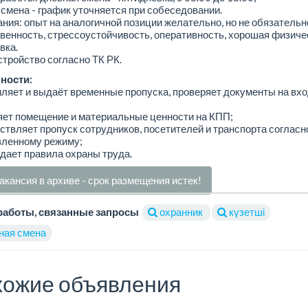
смена - график уточняется при собеседовании.
ния: опыт на аналогичной позиции желательно, но не обязательн
венность, стрессоустойчивость, оперативность, хорошая физиче
вка.
тройство согласно ТК РК.
ности:
ляет и выдаёт временные пропуска, проверяет документы на вхо
яет помещение и материальные ценности на КПП;
ствляет пропуск сотрудников, посетителей и транспорта согласн
вленному режиму;
дает правила охраны труда.
акансия в архиве - срок размещения истек!
работы, связанные запросы
охранник
күзетші
ная смена
ожие объявления