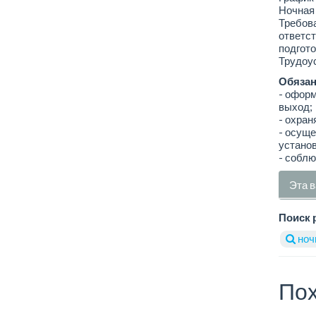
Ночная 
Требова
ответст
подгото
Трудоус
Обязан
- оформ
выход;
- охран
- осуще
устано
- соблю
Эта в
Поиск 
ноч
Пох