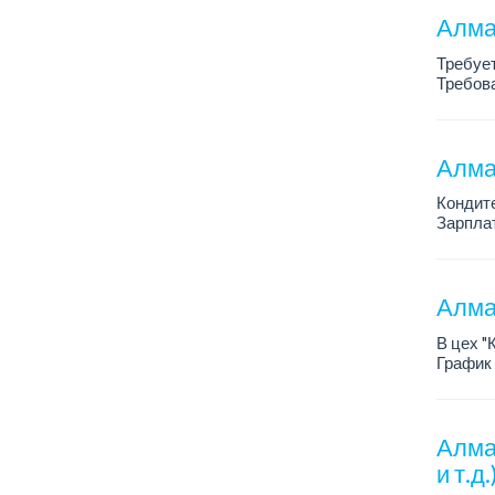
Алма
Требует
Требова
График 
Зарплат
Алма
Кондит
Зарплат
График 
Условия
Алма
В цех "
График 
Зарплат
Требов
- о...
Алма
и т.д.