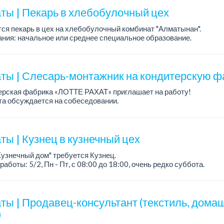
ты | Пекарь в хлебобулочный цех
ся пекарь в цех на хлебобулочный комбинат "Алматынан".
ния: начальное или среднее специальное образование.
работы: 5/2.
а: до 220 000 тенге в меся...
ты | Слесарь-монтажник на кондитерскую ф
ерская фабрика «ЛОТТЕ РАХАТ» приглашает на работу!
а обсуждается на собеседовании.
работы: сменный.
: стабильная зарплата (указана с вычетом налогов), пред...
ты | Кузнец в кузнечный цех
Кузнечный дом" требуется Кузнец.
работы: 5/2, Пн - Пт, с 08:00 до 18:00, очень редко суббота.
а: 300 000 - 500 000 тенге, сдельная.
ания:
ты | Продавец-консультант (текстиль, дома
)