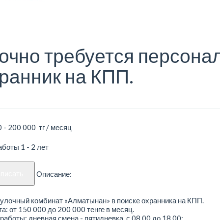
очно требуется персона
ранник на КПП.
 - 200 000 тг / месяц
боты 1 - 2 лет
аписать
Описание:
улочный комбинат «Алматынан» в поиске охранника на КПП.
а: от 150 000 до 200 000 тенге в месяц.
работы: дневная смена - пятидневка, с 08.00 до 18.00;