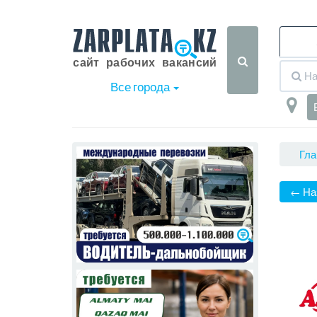
Все города
Гла
← На