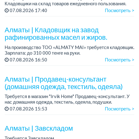
Кладовщики на склад товаров ежедневного пользования.
Зарплата: 248 600 тенге + премия 80 000 тенге.
07.08.2026 17:40
Посмотреть >
График работы: 2/2, сменный, с 08.00 до ...
Алматы | Кладовщик на завод
рафинированных масел и жиров.
На производство TOO «ALMATY MAI» требуется кладовщик.
Зарплата: до 310 000 тенге на руки.
График работы: 5/2, с 08.00 до 17.00.
07.08.2026 16:50
Посмотреть >
Требования: среднее профессиональное образован...
Алматы | Продавец-консультант
(домашняя одежда, текстиль, одеяла)
Требуется в магазин "Irvik Home" Продавец-консультант. У
нас домашняя одежда, текстиль, одеяла, подушки.
График работы: 4/2, с 10:00 до 20:00.
07.08.2026 15:53
Посмотреть >
Зарплата: от 400 000 тенге и выше.
Тре...
Алматы | Завскладом
Требуется Завскладом.