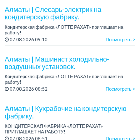
Алматы | Слесарь-электрик на
кондитерскую фабрику.
Кондитерская фабрика «ЛОТТЕ РАХАТ» приглашает на
работу!
График работы: сменный.
07.08.2026 09:10
Посмотреть >
Зарплата: от 359 062 тенге.
Условия: стабильная зарплата (указана с вычетом налогов),
предоставляется...
Алматы | Машинист холодильно-
воздушных установок.
Кондитерская фабрика «ЛОТТЕ РАХАТ» приглашает на
работу!
Зарплата: от 293 099 до 390 328 тенге.
07.08.2026 08:52
Посмотреть >
График работы: сменный.
Условия: стабильная зарплата (указана с вычетом налогов),
пре...
Алматы | Кухрабочие на кондитерскую
фабрику.
КОНДИТЕРСКАЯ ФАБРИКА «ЛОТТЕ РАХАТ»
ПРИГЛАШАЕТ НА РАБОТУ!
Зарплата: от 120 000 до 180 000 тенге.
07.08.2026 08:51
Посмотреть >