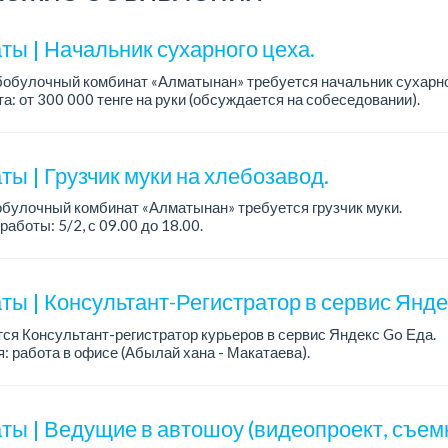
ты | Начальник сухарного цеха.
обулочный комбинат «Алматынан» требуется начальник сухарно
а: от 300 000 тенге на руки (обсуждается на собеседовании).
работы: 5/2.
ия: оп...
ы | Грузчик муки на хлебозавод.
булочный комбинат «Алматынан» требуется грузчик муки.
работы: 5/2, с 09.00 до 18.00.
а: до 200 000 тенге в месяц.
ости: погрузка и выгрузка муки.
ты | Консультант-Регистратор в сервис Янд
ся Консультант-регистратор курьеров в сервис Яндекс Go Еда.
: работа в офисе (Абылай хана - Макатаева).
работы: 5/2, пятидневка, с 9 до 18 час.
н...
ты | Ведущие в автошоу (видеопроект, съем