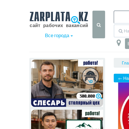
Все города
Гла
← На