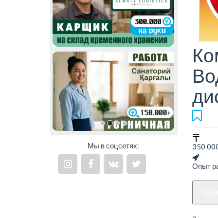
Ко
Во
ди
Мы в соцсетях:
350 000
Опыт ра
н