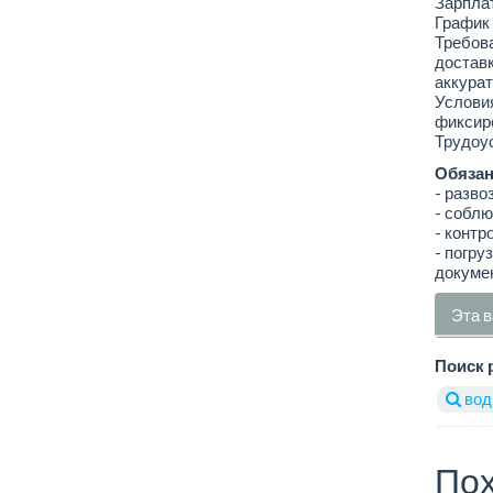
Зарплат
График 
Требова
доставк
аккурат
Условия
фиксиро
Трудоус
Обязан
- разво
- соблю
- контр
- погру
докуме
Эта в
Поиск 
вод
Пох