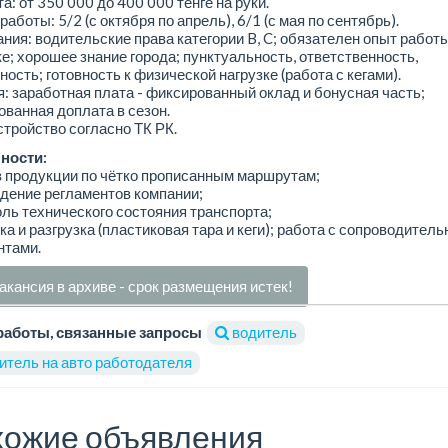
а: от 350 000 до 400 000 тенге на руки.
работы: 5/2 (с октября по апрель), 6/1 (с мая по сентябрь).
ния: водительские права категории B, C; обязателен опыт работы
е; хорошее знание города; пунктуальность, ответственность,
ность; готовность к физической нагрузке (работа с кегами).
: заработная плата - фиксированный оклад и бонусная часть;
ванная доплата в сезон.
тройство согласно ТК РК.
ности:
з продукции по чётко прописанным маршрутам;
дение регламентов компании;
оль технического состояния транспорта;
зка и разгрузка (пластиковая тара и кеги); работа с сопроводител
нтами.
акансия в архиве - срок размещения истек!
работы, связанные запросы
водитель
итель на авто работодателя
ожие объявления