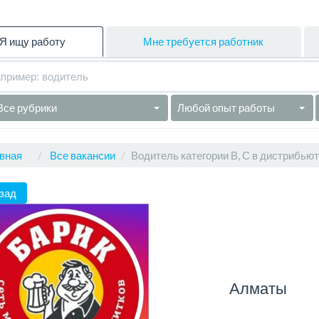
Я ищу работу
Мне требуется работник
Все рубрики
Любой опыт работы
вная
Все вакансии
Водитель категории В, С в дистрибью
зад
Алматы