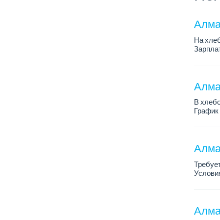
Алма
На хлеб
Зарплат
График 
Требован
Алмат
В хлебо
График 
Зарплат
Обязанн
У...
Алма
Требует
Условия
График 
Требова
Алма