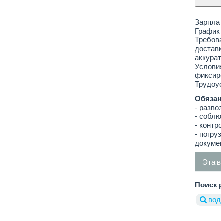
Зарплат
График 
Требова
доставк
аккурат
Условия
фиксиро
Трудоус
Обязан
- разво
- соблю
- контр
- погру
докуме
Эта в
Поиск 
вод