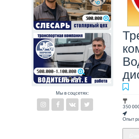
Тр
ко
Во
ди
Мы в соцсетях:
350 000
Опыт ра
н