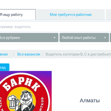
Я ищу работу
Мне требуется работник
Все рубрики
Любой опыт работы
вная
Все вакансии
Водитель категории В, С в дистрибью
зад
Алматы