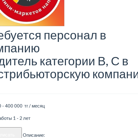
ебуется персонал в
мпанию
дитель категории В, С в
стрибьюторскую компан
 - 400 000 тг / месяц
боты 1 - 2 лет
аписать
Описание: