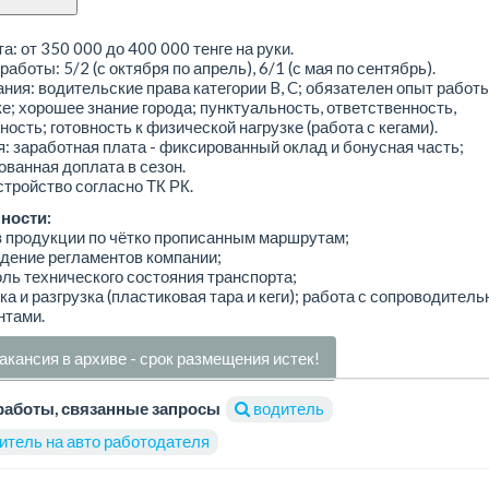
а: от 350 000 до 400 000 тенге на руки.
работы: 5/2 (с октября по апрель), 6/1 (с мая по сентябрь).
ния: водительские права категории B, C; обязателен опыт работы
е; хорошее знание города; пунктуальность, ответственность,
ность; готовность к физической нагрузке (работа с кегами).
: заработная плата - фиксированный оклад и бонусная часть;
ванная доплата в сезон.
тройство согласно ТК РК.
ности:
з продукции по чётко прописанным маршрутам;
дение регламентов компании;
оль технического состояния транспорта;
зка и разгрузка (пластиковая тара и кеги); работа с сопроводител
нтами.
акансия в архиве - срок размещения истек!
работы, связанные запросы
водитель
итель на авто работодателя