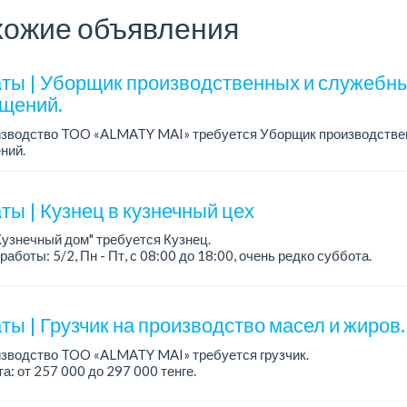
ожие объявления
ты | Уборщик производственных и служебн
щений.
изводство TOO «ALMATY MAI» требуется Уборщик производстве
ний.
а: от 219 000 тенге на руки.
работы: 5/2, с 08.00 до 17.00.
ния: средн...
ты | Кузнец в кузнечный цех
Кузнечный дом" требуется Кузнец.
работы: 5/2, Пн - Пт, с 08:00 до 18:00, очень редко суббота.
а: 300 000 - 500 000 тенге, сдельная.
ания:
ы | Грузчик на производство масел и жиров.
изводство TOO «ALMATY MAI» требуется грузчик.
а: от 257 000 до 297 000 тенге.
работы: сменный 2/2, с 08.00 до 20.00, с 20.00 до 08.00.