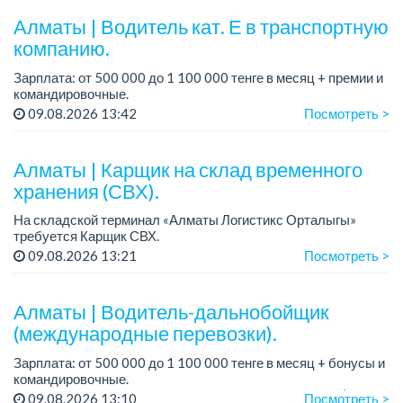
Алматы | Водитель кат. Е в транспортную
компанию.
Зарплата: от 500 000 до 1 100 000 тенге в месяц + премии и
командировочные.
Условия: постоянная занятость, бонусы и премии за
09.08.2026 13:42
Посмотреть >
качественную работу, комфортные условия, современный
автопарк.
...
Алматы | Карщик на склад временного
хранения (СВХ).
На складской терминал «Алматы Логистикс Орталыгы»
требуется Карщик СВХ.
График работы: 6/1, с 09.00 до 18.00.
09.08.2026 13:21
Посмотреть >
Зарплата: 300 000 тенге на руки.
Требования: опыт работы от 1 го...
Алматы | Водитель-дальнобойщик
(международные перевозки).
Зарплата: от 500 000 до 1 100 000 тенге в месяц + бонусы и
командировочные.
Требования: права категории Е, опыт работы от 3 лет (опыт
09.08.2026 13:10
Посмотреть >