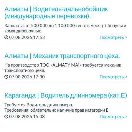
Алматы | Водитель-дальнобойщик
(международные перевозки).
Зарплата: от 500 000 до 1 100 000 тенге в месяц + бонусы и
командировочные.
Требования: права категории Е, опыт работы от 3 лет (опыт
07.08.2026 17:53
Посмотреть >
международных перевозок - плюс, но не обязателен),
ответстве...
Алматы | Механик транспортного цеха.
На производство TOO «ALMATY MAI» требуется механик
транспортного цеха.
Зарплата: до 380 000 тенге на руки.
07.08.2026 17:30
Посмотреть >
График работы: 5/2, с 08.00 до 17.00.
Требования: высшее или среднее...
Караганда | Водитель длинномера (кат.Е)
Требуется Водитель длинномера.
Требования: обязательно наличие прав категории E
Зарплата: 500 000 тенге, ...
07.08.2026 15:08
Посмотреть >