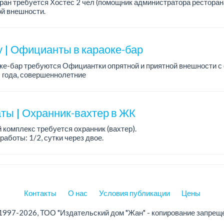
ран требуется Хостес 2 чел (помощник администратора ресторана
й внешности.
ния: ответственная, с опытом работы в ресторане, опрятной и пр
у | Официанты в караоке-бар
ке-бар требуются Официантки опрятной и приятной внешности с
 года, совершеннолетние
длагаем:
д +%
ный сменный график
ты | Охранник-вахтер в ЖК
 комплекс требуется охранник (вахтер).
работы: 1/2, сутки через двое.
ния: без вредных привычек. ...
Контакты
О нас
Условия публикации
Цены
1997-2026, ТОО "Издательский дом "Жан" - копирование запрещ