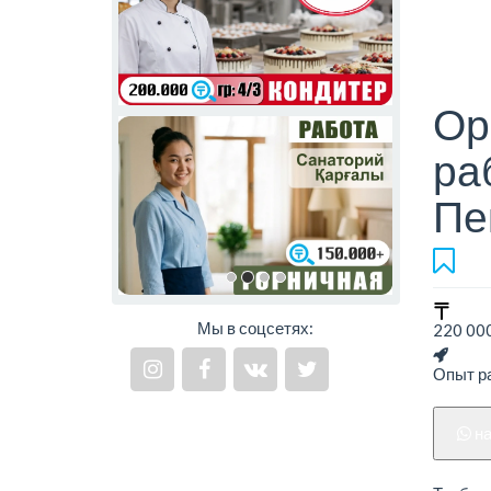
Ор
ра
Пе
Мы в соцсетях:
220 000
Опыт ра
н