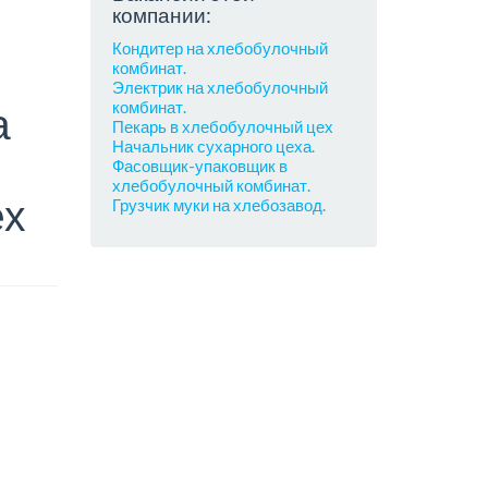
компании:
Кондитер на хлебобулочный
комбинат.
Электрик на хлебобулочный
комбинат.
а
Пекарь в хлебобулочный цех
Начальник сухарного цеха.
Фасовщик-упаковщик в
хлебобулочный комбинат.
ех
Грузчик муки на хлебозавод.