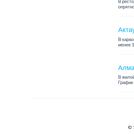
В ресто
опрятно
Требова
знани...
Акта
В карао
менее 1
Мы пре
— Окла
— Удоб
Алма
...
В жилой
График 
Требова
© 