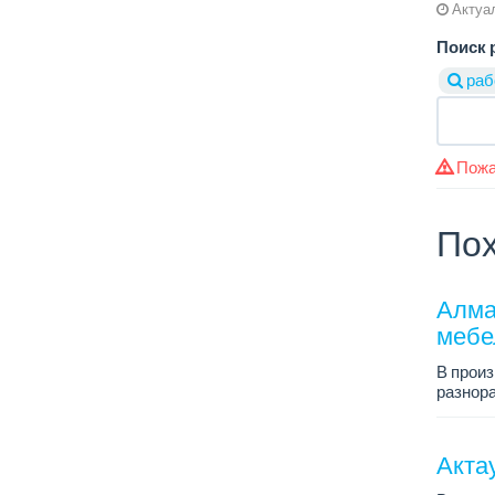
Актуал
Поиск 
раб
Пожа
Пох
Алма
мебе
В прои
разнора
График 
Зарплат
Акта
...