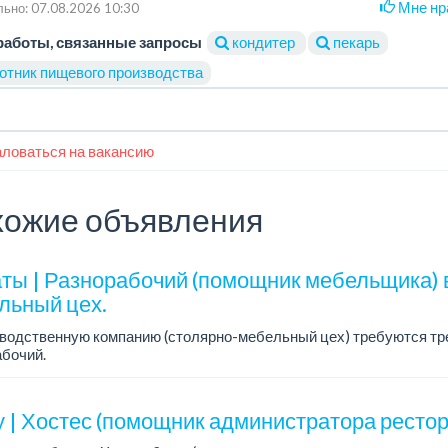
Мне нр
ьно: 07.08.2026 10:30
работы, связанные запросы
кондитер
пекарь
отник пищевого производства
ловаться на вакансию
ожие объявления
ты | Разнорабочий (помощник мебельщика) 
льный цех.
зводственную компанию (столярно-мебельный цех) требуются тр
бочий.
работы: 5/2.
а: 250 000 тенге в месяц.
у | Хостес (помощник администратора рестор