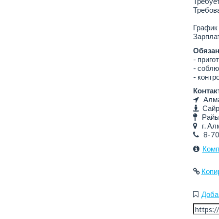
Требует
Требова
График 
Зарплат
Обязан
- приго
- соблю
- контр
Контак
Алмат
Сайра
Райым
г. Алм
8-7
Комп
Копи
Доба