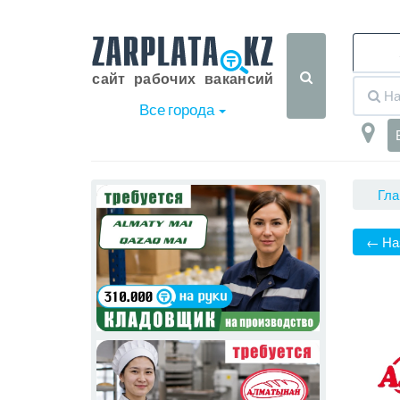
Все города
Гла
← На