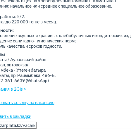
ся пекарь в цех на хлебобулочный комбинат "Алматынан".
ния: начальное или среднее специальное образование.
работы: 5/2.
а: до 220 000 тенге в месяц.
ности:
товление вкусных и красивых хлебобулочных и кондитерских изд
дение санитарно-гигиенических норм;
оль качества и сроков годности.
ты
ы / Ауэзовский район
н, автовокзал
бека - Утеген батыра
аты, пр. Райымбека, 486-Б.
02-361-6639
(WhatsApp)
ания в 2Gis >
ровать ссылку на вакансию
вить в закладки