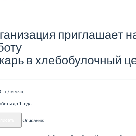
ганизация приглашает н
боту
карь в хлебобулочный ц
 тг / месяц
боты до 1 года
аписать
Описание: