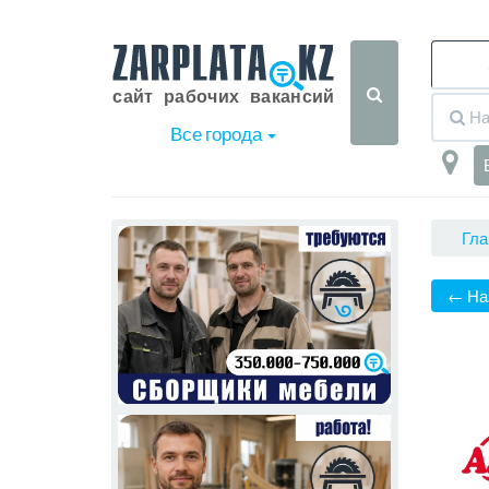
Все города
Гла
← На