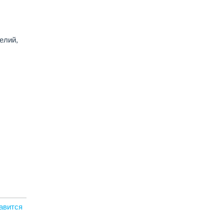
елий,
авится