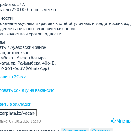
работы: 5/2.
а: до 220 000 тенге в месяц.
ности:
товление вкусных и красивых хлебобулочных и кондитерских изд
дение санитарно-гигиенических норм;
оль качества и сроков годности.
ты
ы / Ауэзовский район
н, автовокзал
бека - Утеген батыра
аты, пр. Райымбека, 486-Б.
02-361-6639
(WhatsApp)
ания в 2Gis >
ровать ссылку на вакансию
вить в закладки
Мне нр
ьно: 07.08.2026 15:30
работы, связанные запросы
кондитер
пекарь