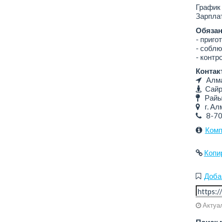
График 
Зарплат
Обязан
- приго
- соблю
- контр
Контак
Алмат
Сайра
Райым
г. Алм
8-7
Комп
Копи
Доба
Актуал
Поиск 