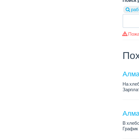
раб
Пожа
Пох
Алма
На хлеб
Зарплат
График 
Требован
Алмат
В хлебо
График 
Зарплат