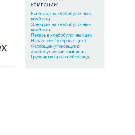
компании:
Кондитер на хлебобулочный
комбинат.
Электрик на хлебобулочный
комбинат.
Пекарь в хлебобулочный цех
Начальник сухарного цеха.
ех
Фасовщик-упаковщик в
хлебобулочный комбинат.
Грузчик муки на хлебозавод.