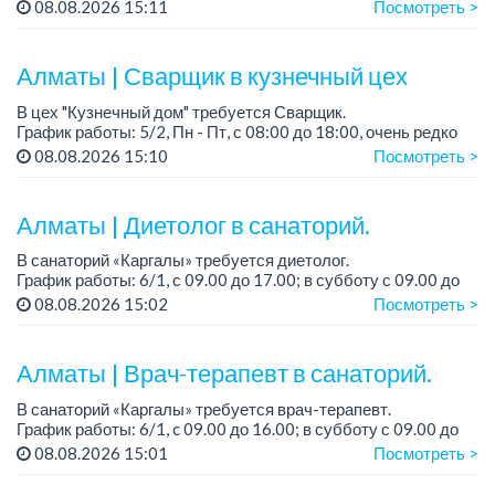
График работы: сменный.
08.08.2026 15:11
Посмотреть >
Зарплата: от 293 906 до 390 328 тенге.
Условия: стабильная зарплата (указана с вычетом налогов),
пред...
Алматы | Сварщик в кузнечный цех
В цех "Кузнечный дом" требуется Сварщик.
График работы: 5/2, Пн - Пт, с 08:00 до 18:00, очень редко
суббота.
08.08.2026 15:10
Посмотреть >
Зарплата: 300 000 - 500 000 тенге, сдельная.
Требования:
Алматы | Диетолог в санаторий.
-...
В санаторий «Каргалы» требуется диетолог.
График работы: 6/1, с 09.00 до 17.00; в субботу с 09.00 до
12.00.
08.08.2026 15:02
Посмотреть >
Зарплата: 150 000 тенге на руки + соцпакет.
Алматы | Врач-терапевт в санаторий.
...
В санаторий «Каргалы» требуется врач-терапевт.
График работы: 6/1, c 09.00 до 16.00; в субботу с 09.00 до
12.00.
08.08.2026 15:01
Посмотреть >
Зарплата: 180 000 тенге на руки + соцпакет....