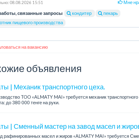
Мне нр
ьно: 08.08.2026 15:51
работы, связанные запросы
кондитер
пекарь
отник пищевого производства
ловаться на вакансию
ожие объявления
ты | Механик транспортного цеха.
изводство TOO «ALMATY MAI» требуется механик транспортного 
а: до 380 000 тенге на руки.
работы: 5/2, с 08.00 до 17.00.
ния: высшее или среднее...
ты | Сменный мастер на завод масел и жиро
од рафинированных масел и жиров «ALMATY MAI» требуется Сме