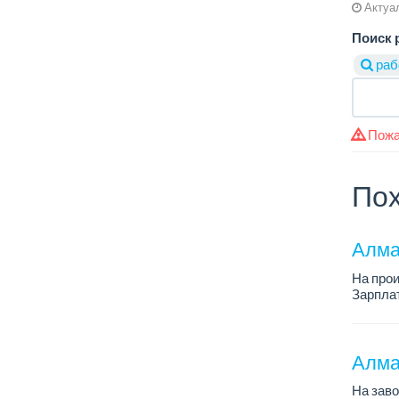
Актуал
Поиск 
раб
Пожа
Пох
Алма
На про
Зарплат
График 
Требова
Алма
На зав