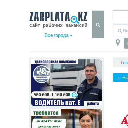
Все города
Гла
← На