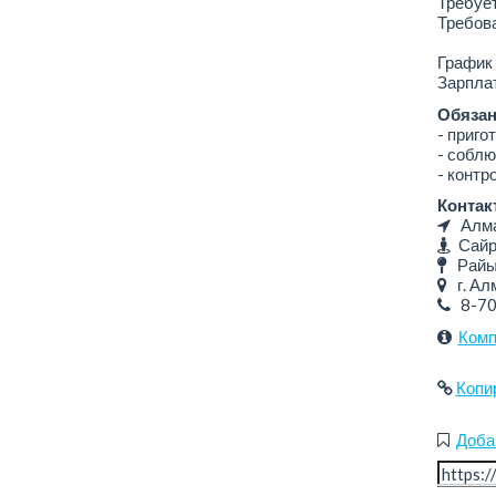
Требует
Требова
График 
Зарплат
Обязан
- приго
- соблю
- контр
Контак
Алмат
Сайра
Райым
г. Алм
8-7
Комп
Копи
Доба