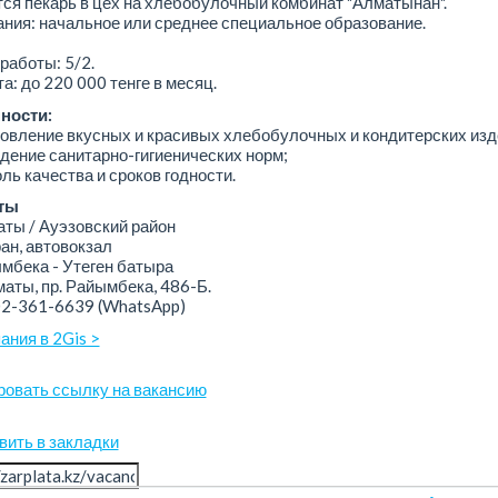
ся пекарь в цех на хлебобулочный комбинат "Алматынан".
ния: начальное или среднее специальное образование.
работы: 5/2.
а: до 220 000 тенге в месяц.
ности:
товление вкусных и красивых хлебобулочных и кондитерских изд
дение санитарно-гигиенических норм;
оль качества и сроков годности.
ты
ы / Ауэзовский район
н, автовокзал
бека - Утеген батыра
аты, пр. Райымбека, 486-Б.
02-361-6639
(WhatsApp)
ания в 2Gis >
ровать ссылку на вакансию
вить в закладки