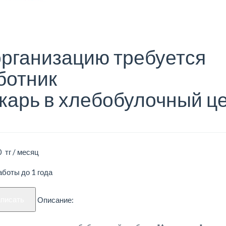
организацию требуется
ботник
карь в хлебобулочный ц
 тг / месяц
боты до 1 года
аписать
Описание: