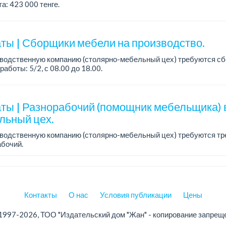
а: 423 000 тенге.
работы: сменный, 2/2, с 08.00 до 20.00 и с 20.00 до 08.00.
ия: оп...
ты | Сборщики мебели на производство.
зводственную компанию (столярно-мебельный цех) требуются сб
работы: 5/2, с 08.00 до 18.00.
а: от 350 000 до 750 000 тенге в месяц.
ния: опыт ...
ты | Разнорабочий (помощник мебельщика) 
льный цех.
зводственную компанию (столярно-мебельный цех) требуются тр
бочий.
работы: 5/2.
а: 250 000 тенге в месяц.
Контакты
О нас
Условия публикации
Цены
1997-2026, ТОО "Издательский дом "Жан" - копирование запрещ