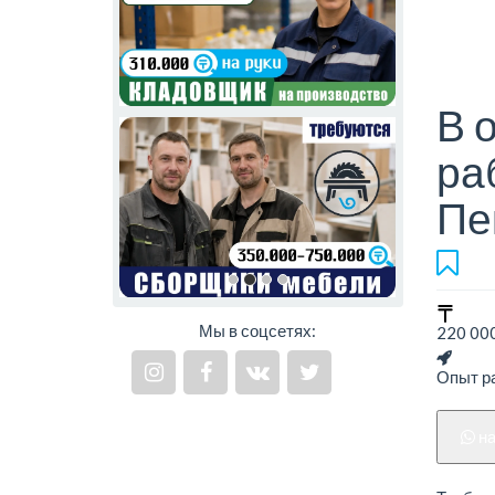
В 
ра
Пе
Мы в соцсетях:
220 000
Опыт ра
н