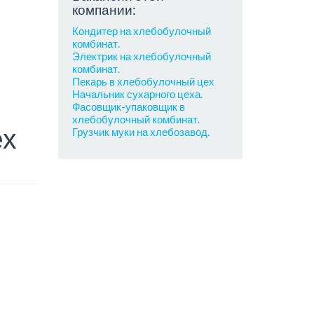
компании:
Кондитер на хлебобулочный
комбинат.
Электрик на хлебобулочный
комбинат.
Пекарь в хлебобулочный цех
Начальник сухарного цеха.
Фасовщик-упаковщик в
хлебобулочный комбинат.
ех
Грузчик муки на хлебозавод.