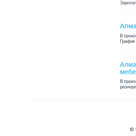
Зарплат
График 
Требован
Алма
В прои
График 
Зарплат
Требова
Алма
мебе
В прои
разнора
График 
Зарплат
...
© 