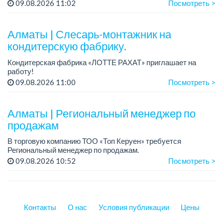
суббота.
09.08.2026 11:02
Посмотреть >
Зарплата: 300 000 - 500 000 тенге, сдельная.
Требования:
Алматы | Слесарь-монтажник на
- о...
кондитерскую фабрику.
Кондитерская фабрика «ЛОТТЕ РАХАТ» приглашает на
работу!
Зарплата обсуждается на собеседовании.
09.08.2026 11:00
Посмотреть >
График работы: сменный.
Условия: стабильная зарплата (указана с вычетом налогов),
пред...
Алматы | Региональный менеджер по
продажам
В торговую компанию ТОО «Топ Керуен» требуется
Региональный менеджер по продажам.
График работы: 5/2, сменный, с 09.00 до 18.00.
09.08.2026 10:52
Посмотреть >
Зарплата обсуждается индивидуально.
Требовани...
Контакты
О нас
Условия публикации
Цены