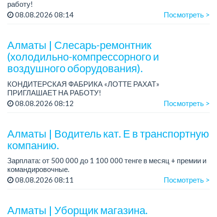
работу!
График работы: сменный.
08.08.2026 08:14
Посмотреть >
Зарплата: от 260 219 до 390 328 тенге.
Условия: стабильная зарплата (указана с вычетом налогов),
пред...
Алматы | Слесарь-ремонтник
(холодильно-компрессорного и
воздушного оборудования).
КОНДИТЕРСКАЯ ФАБРИКА «ЛОТТЕ РАХАТ»
ПРИГЛАШАЕТ НА РАБОТУ!
График работы: сменный.
08.08.2026 08:12
Посмотреть >
Зарплата: от 206 000 до 310 700 тенге.
Условия: стабильная зарплата (указана с вычетом налогов),
пред...
Алматы | Водитель кат. Е в транспортную
компанию.
Зарплата: от 500 000 до 1 100 000 тенге в месяц + премии и
командировочные.
Условия: постоянная занятость, бонусы и премии за
08.08.2026 08:11
Посмотреть >
качественную работу, комфортные условия, современный
автопарк.
...
Алматы | Уборщик магазина.