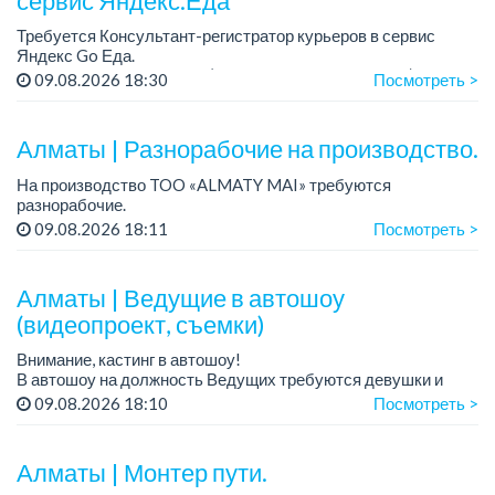
сервис Яндекс.Еда
Требуется Консультант-регистратор курьеров в сервис
Яндекс Go Еда.
Условия: работа в офисе (Абылай хана - Макатаева).
09.08.2026 18:30
Посмотреть >
График работы: 5/2, пятидневка, с 9 до 18 час.
Требован...
Алматы | Разнорабочие на производство.
На производство TOO «ALMATY MAI» требуются
разнорабочие.
Зарплата: от 250 000 до 300 000 тенге на руки.
09.08.2026 18:11
Посмотреть >
График работы: 5/2, с 08.00 до 17.00.
Требования: среднее или среднее професси...
Алматы | Ведущие в автошоу
(видеопроект, съемки)
Внимание, кастинг в автошоу!
В автошоу на должность Ведущих требуются девушки и
парни. А также авто эксперты и авто перекупы.
09.08.2026 18:10
Посмотреть >
Преимущество для соискателей:
– знание автомоб...
Алматы | Монтер пути.