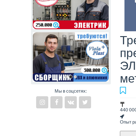
Тр
пр
ЭЛ
ме
Мы в соцсетях:
440 000
Опыт ра