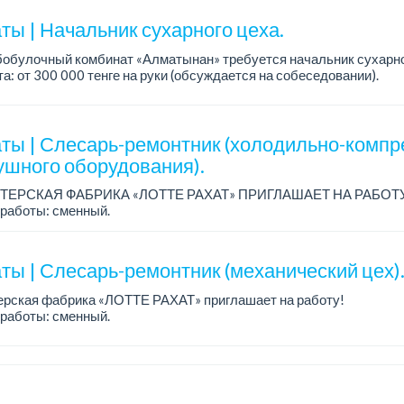
ты | Начальник сухарного цеха.
обулочный комбинат «Алматынан» требуется начальник сухарно
а: от 300 000 тенге на руки (обсуждается на собеседовании).
работы: 5/2.
ия: оп...
ты | Слесарь-ремонтник (холодильно-компр
ушного оборудования).
ТЕРСКАЯ ФАБРИКА «ЛОТТЕ РАХАТ» ПРИГЛАШАЕТ НА РАБОТ
работы: сменный.
а: от 206 000 до 310 700 тенге.
: стабильная зарплата (указана с вычетом налогов), пред...
ты | Слесарь-ремонтник (механический цех)
ерская фабрика «ЛОТТЕ РАХАТ» приглашает на работу!
работы: сменный.
а: от 293 906 до 390 328 тенге.
: стабильная зарплата (указана с вычетом налогов), пред...