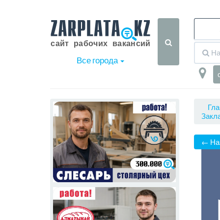
Все города
Гла
Закла
← На