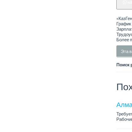
н
«КазГен
График 
Зарплат
Трудоус
Более 
Эта в
Поиск 
Пох
Алма
Требуе
Рабочий
Только 