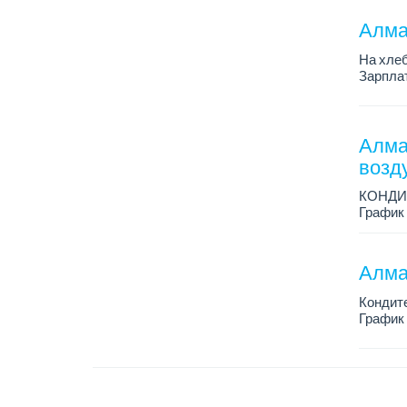
Алма
На хлеб
Зарплат
График 
Требован
Алма
возд
КОНДИ
График 
Зарплат
Условия
Алма
Кондит
График 
Зарплат
Условия