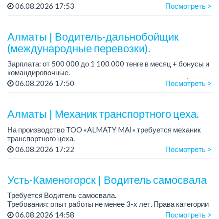
Условия: постоянная занятость, бонусы и премии за
06.08.2026 17:53
Посмотреть >
качественную работу, комфортные условия, современный
автопарк.
...
Алматы | Водитель-дальнобойщик
(международные перевозки).
Зарплата: от 500 000 до 1 100 000 тенге в месяц + бонусы и
командировочные.
Требования: права категории Е, опыт работы от 3 лет (опыт
06.08.2026 17:50
Посмотреть >
международных перевозок - плюс, но не обязателен),
ответстве...
Алматы | Механик транспортного цеха.
На производство TOO «ALMATY MAI» требуется механик
транспортного цеха.
Зарплата: до 380 000 тенге на руки.
06.08.2026 17:22
Посмотреть >
График работы: 5/2, с 08.00 до 17.00.
Требования: высшее или среднее...
Усть-Каменогорск | Водитель самосвала
Требуется Водитель самосвала.
Требования: опыт работы не менее 3-х лет. Права категории
«В», «С». Удостоверение по промышленной безопасности....
06.08.2026 14:58
Посмотреть >