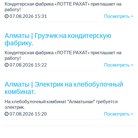
Кондитерская фабрика «ЛОТТЕ РАХАТ» приглашает на
работу!
Зарплата обсуждается на собеседовании.
07.08.2026 15:31
Посмотреть >
График работы: сменный.
Условия: стабильная зарплата (указана с вычетом налогов),
пред...
Алматы | Грузчик на кондитерскую
фабрику.
Кондитерская фабрика «ЛОТТЕ РАХАТ» приглашает на
работу!
График работы: сменный.
07.08.2026 15:22
Посмотреть >
Зарплата: 240 249 тенге.
Условия: стабильная зарплата (указана с вычетом налогов),
предоставляется ра...
Алматы | Электрик на хлебобулочный
комбинат.
На хлебобулочный комбинат "Алматынан" требуется
электрик.
Зарплата: от 250 000 тенге на руки + бесплатный обед.
07.08.2026 15:20
Посмотреть >
График работы: 5/2, с 09.00 до 18.00.
Требования: опыт работы, техниче...