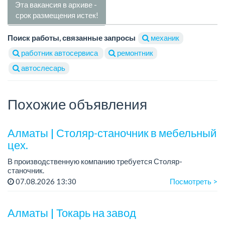
Эта вакансия в архиве -
срок размещения истек!
Поиск работы, связанные запросы
механик
работник автосервиса
ремонтник
автослесарь
Похожие объявления
Алматы | Столяр-станочник в мебельный
цех.
В производственную компанию требуется Столяр-
станочник.
График работы: 5/2, с 08.00 до 18.00.
07.08.2026 13:30
Посмотреть >
Зарплата: от 350 000 до 750 000 тенге в месяц.
Требования: опыт работы в производ...
Алматы | Токарь на завод