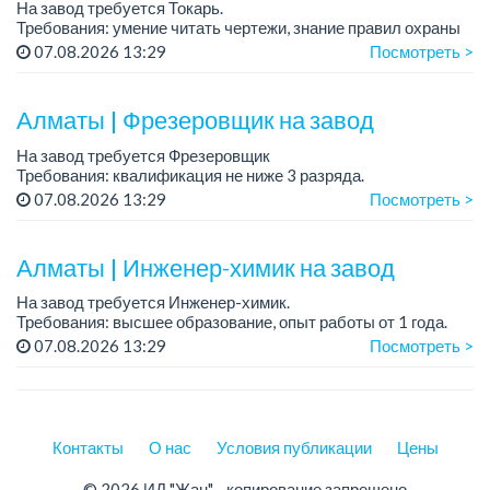
На завод требуется Токарь.
Требования: умение читать чертежи, знание правил охраны
труда при выполнении работ на металлорежущем
07.08.2026 13:29
Посмотреть >
оборудовании....
Алматы | Фрезеровщик на завод
На завод требуется Фрезеровщик
Требования: квалификация не ниже 3 разряда.
График работы: 5/2, пятидневка.
07.08.2026 13:29
Посмотреть >
Зарплата на собеседовании....
Алматы | Инженер-химик на завод
На завод требуется Инженер-химик.
Требования: высшее образование, опыт работы от 1 года.
График работы: 5/2, пятидневка.
07.08.2026 13:29
Посмотреть >
Зарплата на собеседовании....
Контакты
О нас
Условия публикации
Цены
© 2026 ИД "Жан" - копирование запрещено