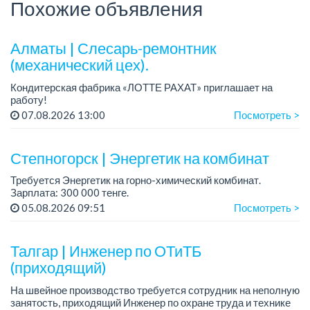
Похожие объявления
Алматы | Слесарь-ремонтник
(механический цех).
Кондитерская фабрика «ЛОТТЕ РАХАТ» приглашает на
работу!
График работы: сменный.
07.08.2026 13:00
Посмотреть >
Зарплата: от 293 906 до 390 328 тенге.
Условия: стабильная зарплата (указана с вычетом налогов),
пред...
Степногорск | Энергетик на комбинат
Требуется Энергетик на горно-химический комбинат.
Зарплата: 300 000 тенге.
Требования:
05.08.2026 09:51
Посмотреть >
- высшее профессиональное (техническое) образование и
стаж работы по специальности на должнос...
Талгар | Инженер по ОТиТБ
(приходящий)
На швейное производство требуется сотрудник на неполную
занятость, приходящий Инженер по охране труда и технике