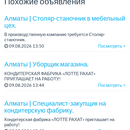
Похожие объявления
Алматы | Столяр-станочник в мебельный
цех.
В производственную компанию требуется Столяр-
станочник.
График работы: 5/2, с 08.00 до 18.00.
09.08.2026 13:50
Посмотреть >
Зарплата: от 350 000 до 750 000 тенге в месяц.
Требования: опыт работы в производ...
Алматы | Уборщик магазина.
КОНДИТЕРСКАЯ ФАБРИКА «ЛОТТЕ РАХАТ»
ПРИГЛАШАЕТ НА РАБОТУ!
График работы: сменный.
09.08.2026 13:44
Посмотреть >
Зарплата: от 174 660 тенге.
Условия: стабильная зарплата (указана с вычетом налогов),
предоставляется...
Алматы | Специалист-закупщик на
кондитерскую фабрику.
Кондитерская фабрика «ЛОТТЕ РАХАТ» приглашает на
работу!
Зарплата: до 275 000 тенге.