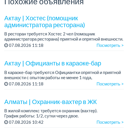
Похожие объявления
Актау | Хостес (помощник
администратора ресторана)
В ресторан требуется Хостес 2 чел (помощник
администратора ресторана) приятной и опрятной внешности.
Требования: ответственная, с опытом работы в ресторане,
07.08.2026 11:18
Посмотреть >
опрятной и приятной внешности, знани...
Актау | Официанты в караоке-бар
В караоке-бар требуются Официантки опрятной и приятной
внешности с опытом работы не менее 1 года,
совершеннолетние
07.08.2026 11:18
Посмотреть >
Мы предлагаем:
— Оклад +%
Алматы | Охранник-вахтер в ЖК
— Удобный сменный график
...
В жилой комплекс требуется охранник (вахтер).
График работы: 1/2, сутки через двое.
Требования: без вредных привычек. ...
07.08.2026 10:42
Посмотреть >