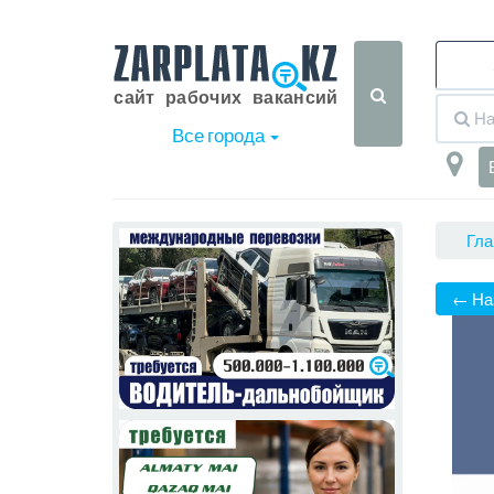
Все города
Гла
← На