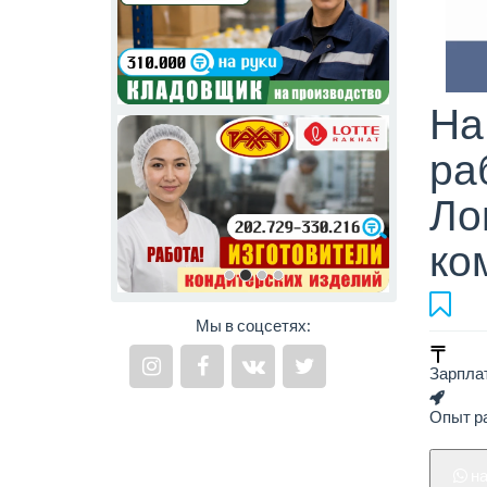
На
ра
Ло
ко
Мы в соцсетях:
Зарпла
Опыт ра
н