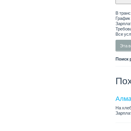
В транс
График 
Зарплат
Требова
Все ус
Эта в
Поиск 
Пох
Алма
На хлеб
Зарплат
График 
Требован