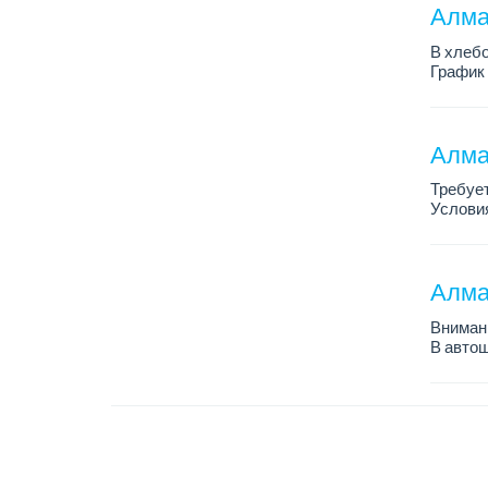
Алмат
В хлебо
График 
Зарплат
Обязанн
У...
Алма
Требует
Условия
График 
Требова
Алма
Внимани
В автош
авто пе
Преиму
– знани