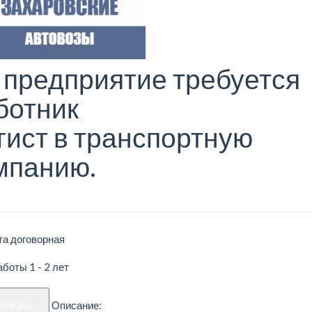
 предприятие требуется
ботник
гист в транспортную
мпанию.
та договорная
боты 1 - 2 лет
аписать
Описание: