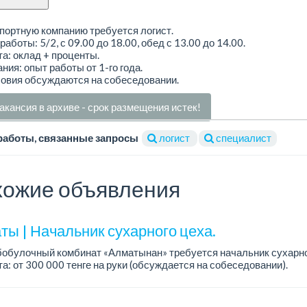
портную компанию требуется логист.
работы: 5/2, с 09.00 до 18.00, обед с 13.00 до 14.00.
а: оклад + проценты.
ния: опыт работы от 1-го года.
ловия обсуждаются на собеседовании.
акансия в архиве - срок размещения истек!
работы, связанные запросы
логист
специалист
ожие объявления
ты | Начальник сухарного цеха.
обулочный комбинат «Алматынан» требуется начальник сухарно
а: от 300 000 тенге на руки (обсуждается на собеседовании).
работы: 5/2.
ия: оп...