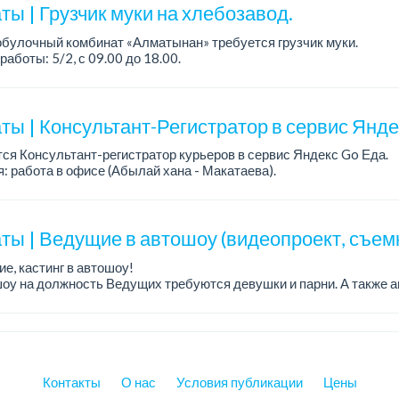
ы | Грузчик муки на хлебозавод.
булочный комбинат «Алматынан» требуется грузчик муки.
работы: 5/2, с 09.00 до 18.00.
а: до 200 000 тенге в месяц.
ости: погрузка и выгрузка муки.
ты | Консультант-Регистратор в сервис Янд
ся Консультант-регистратор курьеров в сервис Яндекс Go Еда.
: работа в офисе (Абылай хана - Макатаева).
работы: 5/2, пятидневка, с 9 до 18 час.
н...
ты | Ведущие в автошоу (видеопроект, съем
е, кастинг в автошоу!
оу на должность Ведущих требуются девушки и парни. А также а
рекупы.
щество для соискателей:
е автомоб...
Контакты
О нас
Условия публикации
Цены