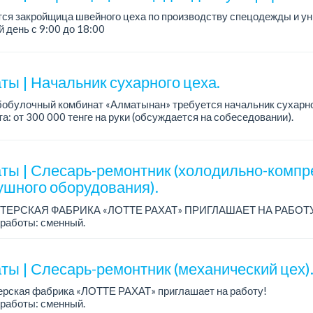
тся закройщица швейного цеха по производству спецодежды и 
 день с 9:00 до 18:00
официальное трудоустройство...
ты | Начальник сухарного цеха.
обулочный комбинат «Алматынан» требуется начальник сухарно
а: от 300 000 тенге на руки (обсуждается на собеседовании).
работы: 5/2.
ия: оп...
ты | Слесарь-ремонтник (холодильно-компр
ушного оборудования).
ТЕРСКАЯ ФАБРИКА «ЛОТТЕ РАХАТ» ПРИГЛАШАЕТ НА РАБОТ
работы: сменный.
а: от 206 000 до 310 700 тенге.
: стабильная зарплата (указана с вычетом налогов), пред...
ты | Слесарь-ремонтник (механический цех)
ерская фабрика «ЛОТТЕ РАХАТ» приглашает на работу!
работы: сменный.