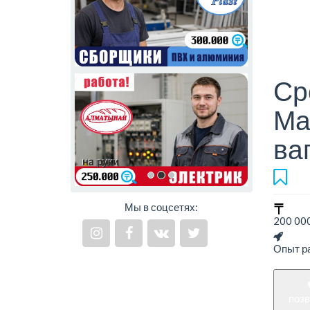
Ср
Ма
ва
Мы в соцсетях:
200 000
Опыт ра
поз