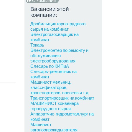
О компании
Вакансии этой
компании:
Дробильщик горно-рудного
сырья на комбинат
Электрогазосварщик на
комбинат
Токарь
Электромонтер по ремонту и
обслуживанию
электрооборудования
Слесарь по КИПиА
Слесарь-ремонтник на
комбинат
Машинист мельниц,
классификаторов,
транспортеров, насосов и т.д.
Транспортировщик на комбинат
МАШИНИСТ конвейера
горнорудного сырья.
Аппаратчик-гидрометаллург на
комбинат
Машинист
вагоноопрокидывателя