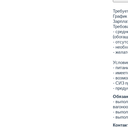
Требует
График 
Зарплат
Требов
- сред
(обогащ
- отсут
- необх
- жела
Услови
- питан
- имеет
- возм
- СИЗ п
- пред
Обязан
- выпол
вагоноо
- выпол
- выпол
Контак