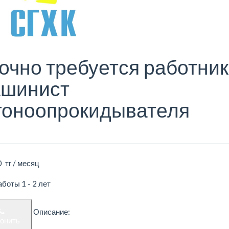
очно требуется работник
шинист
гоноопрокидывателя
 тг / месяц
боты 1 - 2 лет
Описание:
вонить