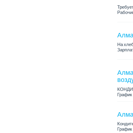
Требуе
Рабочий
Только 
Алма
На хлеб
Зарплат
График 
Требован
Алма
возд
КОНДИ
График 
Зарплат
Условия
Алма
Кондит
График 