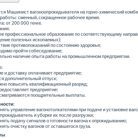
ся Машинист вагоноопрокидывателя на горно-химический комби
работы: сменный, сокращенное рабочее время.
а: от 200 000 тенге.
ания:
нее профессиональное образование по соответствующему напра
ение полезных ископаемых);
ствие противопоказаний по состоянию здоровья;
одимо пройти собеседование;
тельно наличие опыта работы на промышленном предприятии.
я:
ие и доставку оплачивает предприятие;
ся дополнительный отпуск;
ожно повысить квалификационный разряд;
редоставляет предприятие;
усматриваются поощрительные выплаты.
ности:
нять управление вагонотолкателями при подаче и установке ваго
прокидыватель и уборке их после разгрузки;
нять подачу сигналов о готовности вагона к опрокидыванию;
нять очистку вагонов от оставшегося груза.
ты