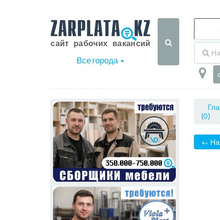
Все города
Гла
(0)
← На