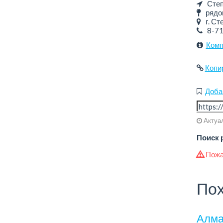
Степ
рядом
г. Сте
8-7
Комп
Копи
Доба
Актуал
Поиск 
Пожа
Пох
Алма