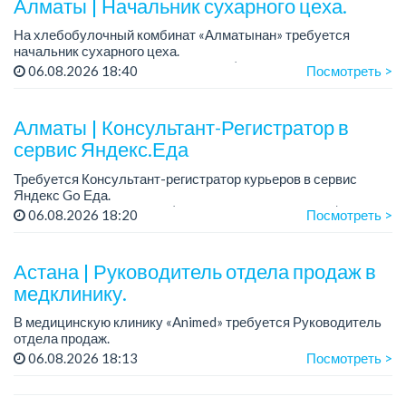
Алматы | Начальник сухарного цеха.
На хлебобулочный комбинат «Алматынан» требуется
начальник сухарного цеха.
Зарплата: от 300 000 тенге на руки (обсуждается на
06.08.2026 18:40
Посмотреть >
собеседовании).
График работы: 5/2.
Алматы | Консультант-Регистратор в
Требования: оп...
сервис Яндекс.Еда
Требуется Консультант-регистратор курьеров в сервис
Яндекс Go Еда.
Условия: работа в офисе (Абылай хана - Макатаева).
06.08.2026 18:20
Посмотреть >
График работы: 5/2, пятидневка, с 9 до 18 час.
Требован...
Астана | Руководитель отдела продаж в
медклинику.
В медицинскую клинику «Animed» требуется Руководитель
отдела продаж.
Зарплата: от 1 200 000 тенге в месяц.
06.08.2026 18:13
Посмотреть >
График работы: 5/2, с 10.00 до 19.00.
Требования: опыт работы руководителем...