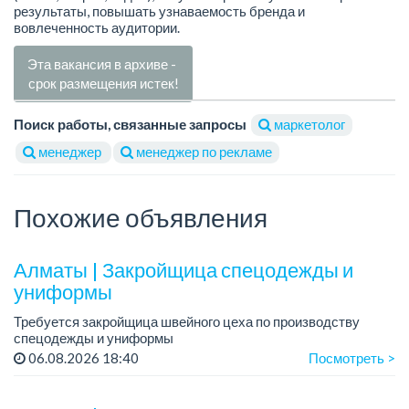
результаты, повышать узнаваемость бренда и
вовлеченность аудитории.
Эта вакансия в архиве -
срок размещения истек!
Поиск работы, связанные запросы
маркетолог
менеджер
менеджер по рекламе
Похожие объявления
Алматы | Закройщица спецодежды и
униформы
Требуется закройщица швейного цеха по производству
спецодежды и униформы
Рабочий день с 9:00 до 18:00
06.08.2026 18:40
Посмотреть >
Только официальное трудоустройство...