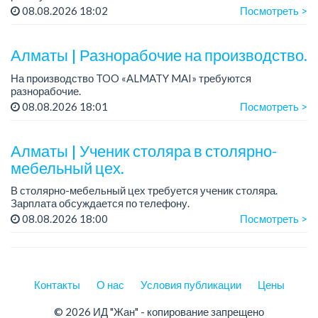
График работы: сменный.
08.08.2026 18:02
Посмотреть >
Зарплата: от 202 729 до 330 216 тенге.
Условия: стабильная зарплата (указана с вычетом налогов),
пред...
Алматы | Разнорабочие на производство.
На производство TOO «ALMATY MAI» требуются
разнорабочие.
Зарплата: от 250 000 до 300 000 тенге на руки.
08.08.2026 18:01
Посмотреть >
График работы: 5/2, с 08.00 до 17.00.
Требования: среднее или среднее професси...
Алматы | Ученик столяра в столярно-
мебельный цех.
В столярно-мебельный цех требуется ученик столяра.
Зарплата обсуждается по телефону.
График работы: 5/2, с 08.00 до 18.00.
08.08.2026 18:00
Посмотреть >
Требования: опыт работы не требуется; желание обучаться
пр...
Контакты
О нас
Условия публикации
Цены
© 2026 ИД "Жан" - копирование запрещено