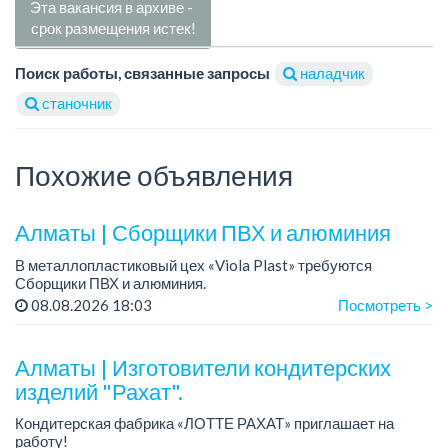
Эта вакансия в архиве -
срок размещения истек!
Поиск работы, связанные запросы
наладчик
станочник
Похожие объявления
Алматы | Сборщики ПВХ и алюминия
В металлопластиковый цех «Viola Plast» требуются
Сборщики ПВХ и алюминия.
График работы: 5/2, с 08.00 до 17.00.
08.08.2026 18:03
Посмотреть >
Зарплата: от 300 000 тенге.
По всем вопросам обращаться по теле...
Алматы | Изготовители кондитерских
изделий "Рахат".
Кондитерская фабрика «ЛОТТЕ РАХАТ» приглашает на
работу!