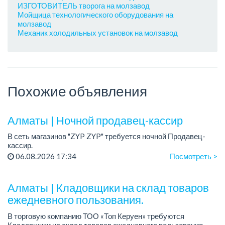
ИЗГОТОВИТЕЛЬ творога на молзавод
Мойщица технологического оборудования на
молзавод
Механик холодильных установок на молзавод
Похожие объявления
Алматы | Ночной продавец-кассир
В сеть магазинов "ZYP ZYP" требуется ночной Продавец-
кассир.
График работы: 2/2, с 20:00 до 08:00.
06.08.2026 17:34
Посмотреть >
Требования: знание программы 1С.
Условия: Трудоустройство официальное, с...
Алматы | Кладовщики на склад товаров
ежедневного пользования.
В торговую компанию ТОО «Топ Керуен» требуются
Кладовщики на склад товаров ежедневного пользования.