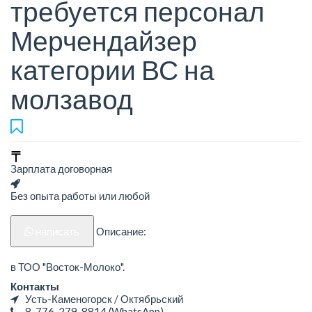
требуется персонал
Мерчендайзер
категории ВС на
молзавод
Зарплата договорная
Без опыта работы или любой
написать
Описание:
в ТОО "Восток-Молоко".
Контакты
Усть-Каменогорск / Октябрьский
8-776-279-8814
(WhatsApp)