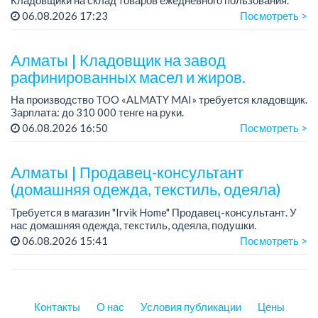
Зарплата: 248 600 тенге + премия 80 000 тенге.
06.08.2026 17:23
Посмотреть >
График работы: 2/2, сменный, с 08.00 до ...
Алматы | Кладовщик на завод
рафинированных масел и жиров.
На производство TOO «ALMATY MAI» требуется кладовщик.
Зарплата: до 310 000 тенге на руки.
График работы: 5/2, с 08.00 до 17.00.
06.08.2026 16:50
Посмотреть >
Требования: среднее профессиональное образован...
Алматы | Продавец-консультант
(домашняя одежда, текстиль, одеяла)
Требуется в магазин "Irvik Home" Продавец-консультант. У
нас домашняя одежда, текстиль, одеяла, подушки.
График работы: 4/2, с 10:00 до 20:00.
06.08.2026 15:41
Посмотреть >
Зарплата: от 400 000 тенге и выше.
Тре...
Контакты
О нас
Условия публикации
Цены