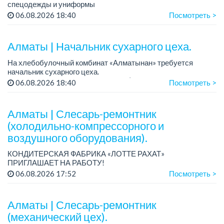
спецодежды и униформы
Рабочий день с 9:00 до 18:00
06.08.2026 18:40
Посмотреть >
Только официальное трудоустройство...
Алматы | Начальник сухарного цеха.
На хлебобулочный комбинат «Алматынан» требуется
начальник сухарного цеха.
Зарплата: от 300 000 тенге на руки (обсуждается на
06.08.2026 18:40
Посмотреть >
собеседовании).
График работы: 5/2.
Алматы | Слесарь-ремонтник
Требования: оп...
(холодильно-компрессорного и
воздушного оборудования).
КОНДИТЕРСКАЯ ФАБРИКА «ЛОТТЕ РАХАТ»
ПРИГЛАШАЕТ НА РАБОТУ!
График работы: сменный.
06.08.2026 17:52
Посмотреть >
Зарплата: от 206 000 до 310 700 тенге.
Условия: стабильная зарплата (указана с вычетом налогов),
пред...
Алматы | Слесарь-ремонтник
(механический цех).