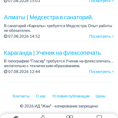
07.08.2026 15:03
Посмотреть >
График работы: 5/2.
Зарплата: от 150 000 до 250 000 тенге.
Алматы | Медсестра в санаторий.
Мест...
В санаторий «Каргалы» требуется Медсестра. Опыт работы
не обязателен.
Зарплата: 150 000 тенге + соцпакет.
07.08.2026 14:52
Посмотреть >
График работы: 6/1, с 09.00 до 16.00, в субботу с 09:00 до
12:00.
Караганда | Ученик на флексопечать
Все...
В типографию "Гласир" требуется Ученик на флексопечать, ,
желательно с техническим образованием.
График работы: 5/2,
07.08.2026 12:44
Посмотреть >
Зарплата: от 180 000 тенге - ученический оклад....
Контакты
О нас
Условия публикации
Цены
© 2026 ИД "Жан" - копирование запрещено