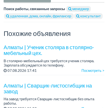
Поиск работы, связанные запросы
менеджер
удаленная, дома, онлайн, фрилансер
консультант
Похожие объявления
Алматы | Ученик столяра в столярно-
мебельный цех.
В столярно-мебельный цех требуется ученик столяра.
Зарплата обсуждается по телефону.
График работы: 5/2, с 08.00 до 18.00.
07.08.2026 17:41
Посмотреть >
Требования: опыт работы не требуется; желание обучаться
пр...
Алматы | Сварщик-листосгибщик на
завод
На завод требуется Сварщик-листосгибщик без опыта
работы.
Условия: есть обучение, рост в зарплате.