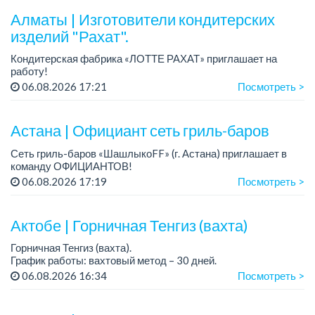
Алматы | Изготовители кондитерских
изделий "Рахат".
Кондитерская фабрика «ЛОТТЕ РАХАТ» приглашает на
работу!
График работы: сменный.
06.08.2026 17:21
Посмотреть >
Зарплата: от 202 729 до 330 216 тенге.
Условия: стабильная зарплата (указана с вычетом налогов),
пред...
Астана | Официант сеть гриль-баров
Сеть гриль-баров «ШашлыкоFF» (г. Астана) приглашает в
команду ОФИЦИАНТОВ!
06.08.2026 17:19
Посмотреть >
Хочешь достойно зарабатывать и работать в дружной
команде? Тогда мы ждем именно тебя!
Актобе | Горничная Тенгиз (вахта)
Зарплата: от 4...
Горничная Тенгиз (вахта).
График работы: вахтовый метод – 30 дней.
Требования: опыт работы по должности обязателен!
06.08.2026 16:34
Посмотреть >
Условия:
- Проживание и питание за счет работодат...