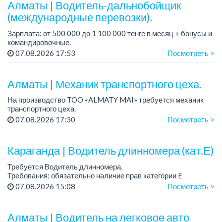
Алматы | Водитель-дальнобойщик
(международные перевозки).
Зарплата: от 500 000 до 1 100 000 тенге в месяц + бонусы и
командировочные.
Требования: права категории Е, опыт работы от 3 лет (опыт
07.08.2026 17:53
Посмотреть >
международных перевозок - плюс, но не обязателен),
ответстве...
Алматы | Механик транспортного цеха.
На производство TOO «ALMATY MAI» требуется механик
транспортного цеха.
Зарплата: до 380 000 тенге на руки.
07.08.2026 17:30
Посмотреть >
График работы: 5/2, с 08.00 до 17.00.
Требования: высшее или среднее...
Караганда | Водитель длинномера (кат.Е)
Требуется Водитель длинномера.
Требования: обязательно наличие прав категории E
Зарплата: 500 000 тенге, ...
07.08.2026 15:08
Посмотреть >
Алматы | Водитель на легковое авто