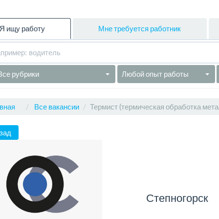
Я ищу работу
Мне требуется работник
Все рубрики
Любой опыт работы
вная
Все вакансии
Термист (термическая обработка мета
зад
Степногорск