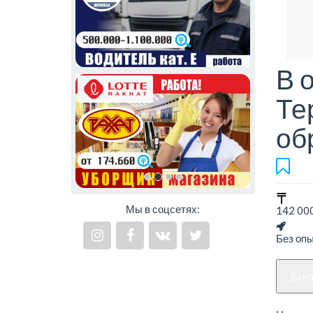
В 
Те
об
Мы в соцсетях:
142 000
Без оп
н