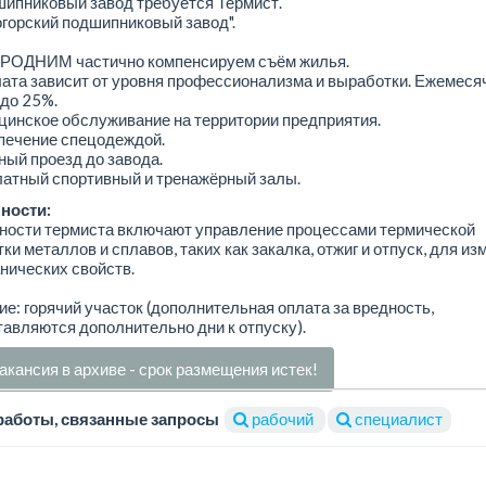
ипниковый завод требуется Термист.
горский подшипниковый завод".
ОДНИМ частично компенсируем съём жилья.
ата зависит от уровня профессионализма и выработки. Ежемеся
до 25%.
инское обслуживание на территории предприятия.
печение спецодеждой.
ный проезд до завода.
латный спортивный и тренажёрный залы.
ности:
ности термиста включают управление процессами термической
ки металлов и сплавов, таких как закалка, отжиг и отпуск, для и
нических свойств.
е: горячий участок (дополнительная оплата за вредность,
авляются дополнительно дни к отпуску).
акансия в архиве - срок размещения истек!
работы, связанные запросы
рабочий
специалист