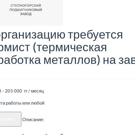
организацию требуется
рмист (термическая
работка металлов) на за
 - 205 000 тг / месяц
ыта работы или любой
аписать
Описание: