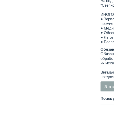
На подш
"Степно
ИНОГОР
• Зарпл
премия 
• Медиц
• Обес
• Льгот
• Бесп
Обязан
Обязан
обработ
их меха
Внимани
предост
Эта в
Поиск 