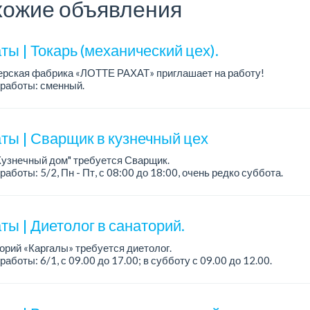
ожие объявления
ы | Токарь (механический цех).
ерская фабрика «ЛОТТЕ РАХАТ» приглашает на работу!
работы: сменный.
а: от 293 906 до 390 328 тенге.
: стабильная зарплата (указана с вычетом налогов), пред...
ты | Сварщик в кузнечный цех
Кузнечный дом" требуется Сварщик.
работы: 5/2, Пн - Пт, с 08:00 до 18:00, очень редко суббота.
а: 300 000 - 500 000 тенге, сдельная.
ания:
ы | Диетолог в санаторий.
орий «Каргалы» требуется диетолог.
работы: 6/1, с 09.00 до 17.00; в субботу с 09.00 до 12.00.
а: 150 000 тенге на руки + соцпакет.