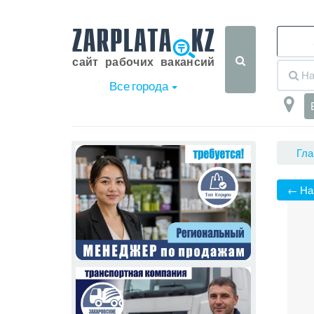
Все города
Гла
← На