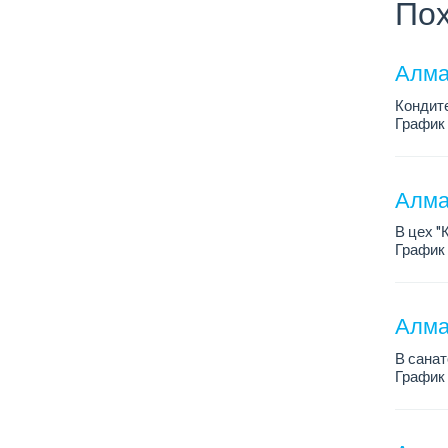
Пох
Алмат
Кондит
График 
Зарплат
Условия
Алма
В цех "
График 
Зарплат
Требов
-...
Алмат
В санат
График 
Зарплат
...