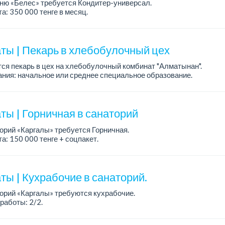
ню «Белес» требуется Кондитер-универсал.
а: 350 000 тенге в месяц.
работы: 4/2, с 08.00 до 20.00.
ния: опыт работы....
ты | Пекарь в хлебобулочный цех
ся пекарь в цех на хлебобулочный комбинат "Алматынан".
ния: начальное или среднее специальное образование.
работы: 5/2.
а: до 220 000 тенге в меся...
ты | Горничная в санаторий
орий «Каргалы» требуется Горничная.
а: 150 000 тенге + соцпакет.
работы: 6/1, с 09.00 до 16.00, в субботу с 09:00 до 12:00.
робности обсуждаются на...
ты | Кухрабочие в санаторий.
орий «Каргалы» требуются кухрабочие.
работы: 2/2.
а: на руки 120 000 тенге + соцпакет.