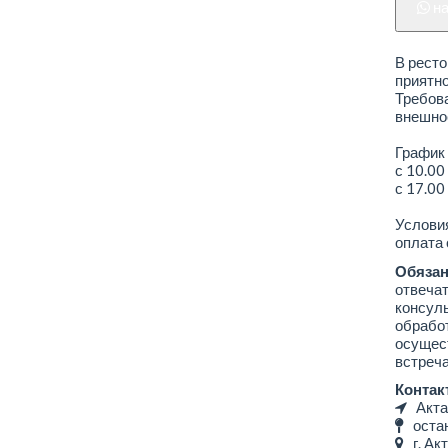
н
В ресто
приятно
Требова
внешнос
График 
с 10.00
с 17.00
Услови
оплата 
Обязан
отвечат
консуль
обрабо
осущес
встреча
Контак
Акта
остан
г. Акт