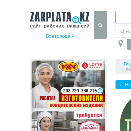
Все города
Гла
Хо
‹
›
← На