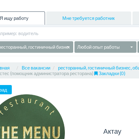
Я ищу работу
Мне требуется работник
ресторанный, гостиничный бизнес, общепит
Любой опыт работы
вная
Все вакансии
ресторанный, гостиничный бизнес, об
стес (помощник администратора ресторана)
Закладки (0)
зад
Актау