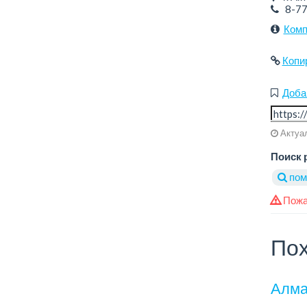
8-7
Комп
Копи
Доба
Актуал
Поиск 
пом
Пожа
Пох
Алма