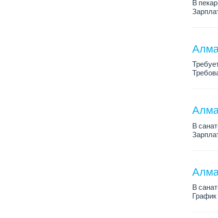
В пекар
Зарплат
График 
Требова
Алма
Требует
Требова
График 
Зарплат
Алма
В санат
Зарплат
График 
Все под
Алма
В санат
График 
Зарплат
...