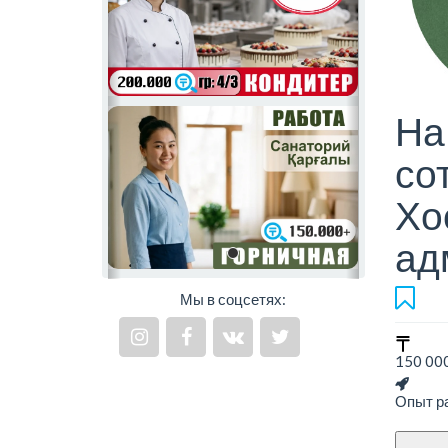
На
со
Хо
ад
Мы в соцсетях:
150 000
Опыт ра