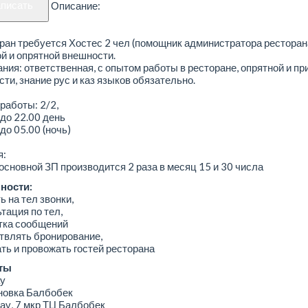
аписать
Описание:
ран требуется Хостес 2 чел (помощник администратора ресторан
й и опрятной внешности.
ния: ответственная, с опытом работы в ресторане, опрятной и пр
ти, знание рус и каз языков обязательно.
работы: 2/2,
 до 22.00 день
 до 05.00 (ночь)
я:
основной ЗП производится 2 раза в месяц 15 и 30 числа
ности:
ь на тел звонки,
тация по тел,
тка сообщений
твлять бронирование,
ть и провожать гостей ресторана
ты
у
овка Балбобек
ау, 7 мкр ТЦ Балбобек