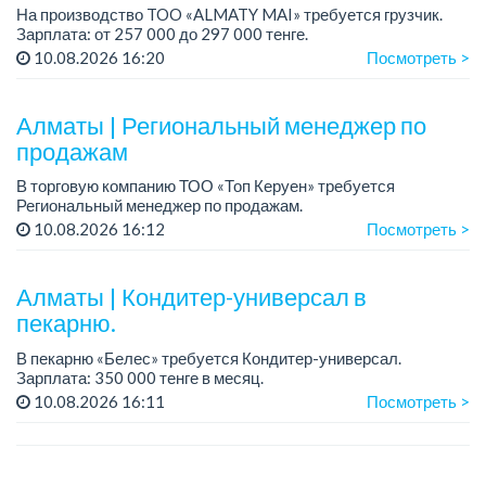
На производство TOO «ALMATY MAI» требуется грузчик.
Зарплата: от 257 000 до 297 000 тенге.
График работы: сменный 2/2, с 08.00 до 20.00, с 20.00 до
10.08.2026 16:20
Посмотреть >
08.00.
Требования: среднее ...
Алматы | Региональный менеджер по
продажам
В торговую компанию ТОО «Топ Керуен» требуется
Региональный менеджер по продажам.
График работы: 5/2, сменный, с 09.00 до 18.00.
10.08.2026 16:12
Посмотреть >
Зарплата обсуждается индивидуально.
Требовани...
Алматы | Кондитер-универсал в
пекарню.
В пекарню «Белес» требуется Кондитер-универсал.
Зарплата: 350 000 тенге в месяц.
График работы: 4/2, с 08.00 до 20.00.
10.08.2026 16:11
Посмотреть >
Требования: опыт работы....