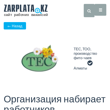
← Назад
ТЕС, ТОО,
производство
фито-чаев
Алматы
Организация набирает
работников