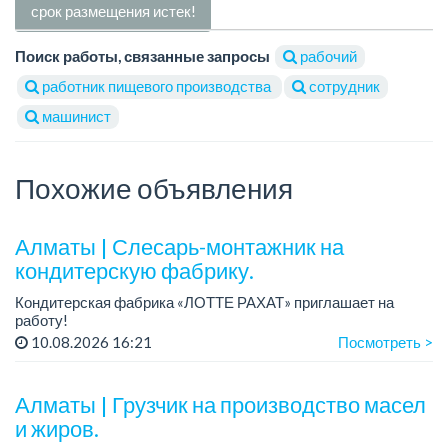
срок размещения истек!
Поиск работы, связанные запросы
рабочий
работник пищевого производства
сотрудник
машинист
Похожие объявления
Алматы | Слесарь-монтажник на
кондитерскую фабрику.
Кондитерская фабрика «ЛОТТЕ РАХАТ» приглашает на
работу!
Зарплата обсуждается на собеседовании.
10.08.2026 16:21
Посмотреть >
График работы: сменный.
Условия: стабильная зарплата (указана с вычетом налогов),
пред...
Алматы | Грузчик на производство масел
и жиров.