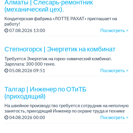
Алматы | Слесарь-ремонтник
(механический цех).
Кондитерская фабрика «ЛОТТЕ РАХАТ» приглашает на
работу!
График работы: сменный.
07.08.2026 13:00
Посмотреть >
Зарплата: от 293 906 до 390 328 тенге.
Условия: стабильная зарплата (указана с вычетом налогов),
пред...
Степногорск | Энергетик на комбинат
Требуется Энергетик на горно-химический комбинат.
Зарплата: 300 000 тенге.
Требования:
05.08.2026 09:51
Посмотреть >
- высшее профессиональное (техническое) образование и
стаж работы по специальности на должнос...
Талгар | Инженер по ОТиТБ
(приходящий)
На швейное производство требуется сотрудник на неполную
занятость, приходящий Инженер по охране труда и технике
безопасности (ОТиТБ). Постоянно каждый день, находится
04.08.2026 00:00
Посмотреть >
на предприятии не обязательно, на...