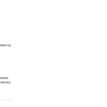
ямо на
вание
смазка