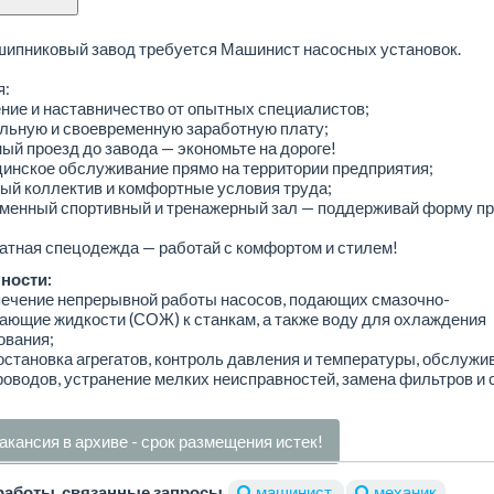
шипниковый завод требуется Машинист насосных установок.
я:
ние и наставничество от опытных специалистов;
льную и своевременную заработную плату;
ный проезд до завода — экономьте на дороге!
инское обслуживание прямо на территории предприятия;
ый коллектив и комфортные условия труда;
еменный спортивный и тренажерный зал — поддерживай форму пр
атная спецодежда — работай с комфортом и стилем!
ности:
печение непрерывной работы насосов, подающих смазочно-
ющие жидкости (СОЖ) к станкам, а также воду для охлаждения
ования;
остановка агрегатов, контроль давления и температуры, обслужи
оводов, устранение мелких неисправностей, замена фильтров и 
акансия в архиве - срок размещения истек!
работы, связанные запросы
машинист
механик