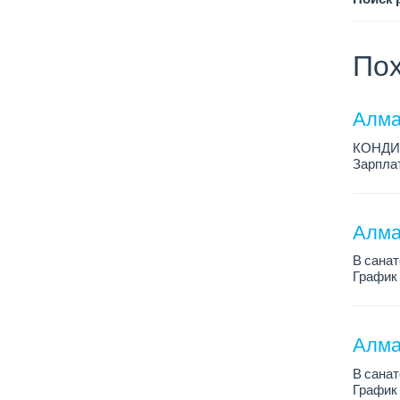
Пох
Алма
КОНДИ
Зарплат
График 
Условия
Алма
В санат
График 
Зарплат
Все под
Алма
В санат
График 