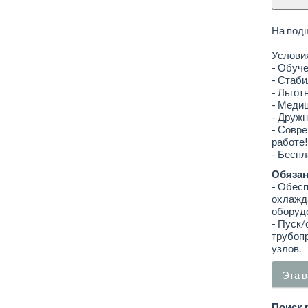
На под
Услови
- Обуче
- Стаби
- Льгот
- Медиц
- Дружн
- Совр
работе!
- Беспл
Обязан
- Обес
охлажда
оборуд
- Пуск/
трубопр
узлов.
Эта в
Поиск 