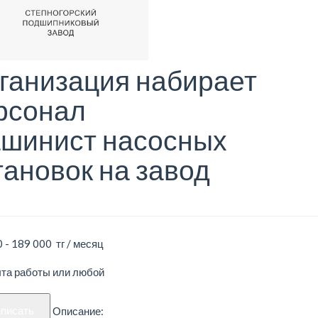
ганизация набирает
рсонал
шинист насосных
тановок на завод
 - 189 000 тг / месяц
ыта работы или любой
аписать
Описание: