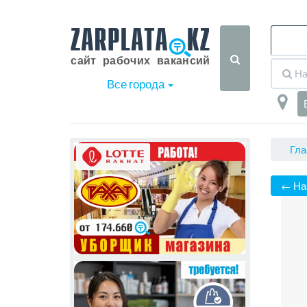
Все города
Гла
← На