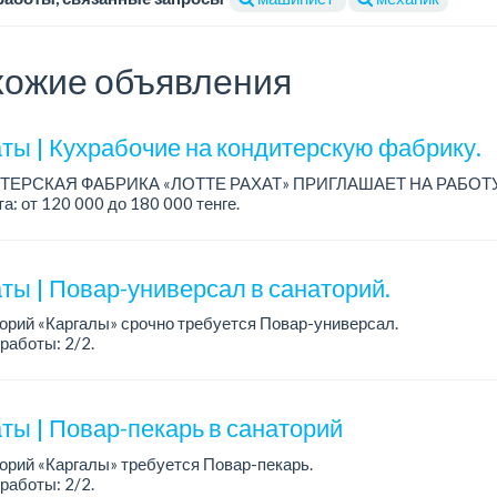
ожие объявления
ты | Кухрабочие на кондитерскую фабрику.
ТЕРСКАЯ ФАБРИКА «ЛОТТЕ РАХАТ» ПРИГЛАШАЕТ НА РАБОТ
а: от 120 000 до 180 000 тенге.
работы: сменный.
: стабильная зарплата (указана с вычетом налогов), пред...
ты | Повар-универсал в санаторий.
орий «Каргалы» срочно требуется Повар-универсал.
работы: 2/2.
а: 180 000 тенге на руки + соцпакет.
робности обсуждаются на собеседовании....
ты | Повар-пекарь в санаторий
орий «Каргалы» требуется Повар-пекарь.
работы: 2/2.