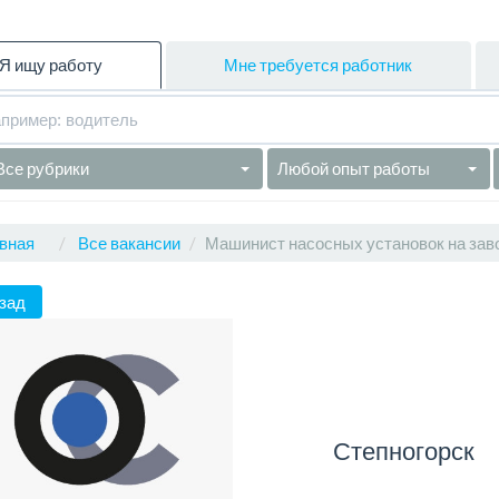
Я ищу работу
Мне требуется работник
Все рубрики
Любой опыт работы
вная
Все вакансии
Машинист насосных установок на зав
зад
Степногорск