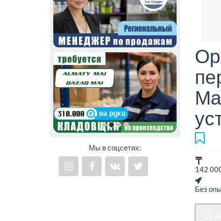
Ор
пе
Ма
ус
Мы в соцсетях:
142 000
Без оп
н