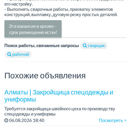
его настройку.
- Выполнять сварочные работы, прихватку элементов
конструкций, выплавку, дуговую резку простых деталей.
Эта вакансия в архиве -
срок размещения истек!
Поиск работы, связанные запросы
сварщик
рабочий
Похожие объявления
Алматы | Закройщица спецодежды и
униформы
Требуется закройщица швейного цеха по производству
спецодежды и униформы
Рабочий день с 9:00 до 18:00
06.08.2026 18:40
Посмотреть >
Только официальное трудоустройство...