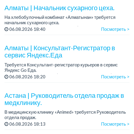
Алматы | Начальник сухарного цеха.
На хлебобулочный комбинат «Алматынан» требуется
начальник сухарного цеха.
Зарплата: от 300 000 тенге на руки (обсуждается на
06.08.2026 18:40
Посмотреть >
собеседовании).
График работы: 5/2.
Алматы | Консультант-Регистратор в
Требования: оп...
сервис Яндекс.Еда
Требуется Консультант-регистратор курьеров в сервис
Яндекс Go Еда.
Условия: работа в офисе (Абылай хана - Макатаева).
06.08.2026 18:20
Посмотреть >
График работы: 5/2, пятидневка, с 9 до 18 час.
Требован...
Астана | Руководитель отдела продаж в
медклинику.
В медицинскую клинику «Animed» требуется Руководитель
отдела продаж.
Зарплата: от 1 200 000 тенге в месяц.
06.08.2026 18:13
Посмотреть >
График работы: 5/2, с 10.00 до 19.00.
Требования: опыт работы руководителем...