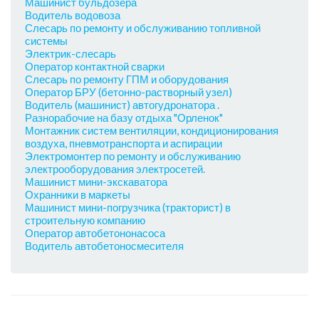
Машинист бульдозера
Водитель водовоза
Слесарь по ремонту и обслуживанию топливной
системы
Электрик-слесарь
Оператор контактной сварки
Слесарь по ремонту ГПМ и оборудования
Оператор БРУ (бетонно-растворный узел)
Водитель (машинист) автогудронатора .
Разнорабочие на базу отдыха "Орленок"
Монтажник систем вентиляции, кондиционирования
воздуха, пневмотранспорта и аспирации
Электромонтер по ремонту и обслуживанию
электрооборудования электросетей.
Машинист мини-экскаватора
Охранники в маркеты
Машинист мини-погрузчика (тракторист) в
строительную компанию
Оператор автобетононасоса
Водитель автобетоносмесителя