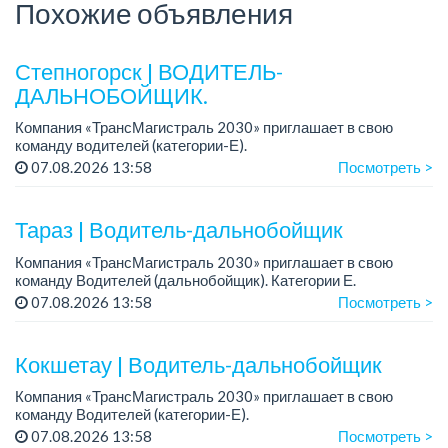
Похожие объявления
Степногорск | ВОДИТЕЛЬ-
ДАЛЬНОБОЙЩИК.
Компания «ТрансМагистраль 2030» приглашает в свою
команду водителей (категории-Е).
Зарплата: от 500 000 до 700 000 тенге.
07.08.2026 13:58
Посмотреть >
Требования: водительское удостоверение категории Е, опыт
работы...
Тараз | Водитель-дальнобойщик
Компания «ТрансМагистраль 2030» приглашает в свою
команду Водителей (дальнобойщик). Категории Е.
07.08.2026 13:58
Посмотреть >
Оплата труда сдельная-60 тг/км.
Требования:
Кокшетау | Водитель-дальнобойщик
- Водительское удостоверен...
Компания «ТрансМагистраль 2030» приглашает в свою
команду Водителей (категории-Е).
07.08.2026 13:58
Посмотреть >