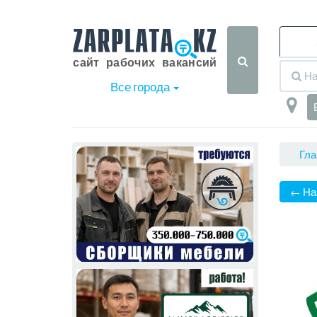
Все города
Гла
← На