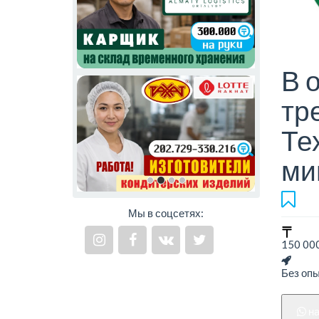
В 
тр
Те
ми
Мы в соцсетях:
150 000
Без оп
н