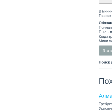
В мини-
График 
Обязан
Полная 
Пыль, п
Когда г
Мини м
Эта в
Поиск 
Пох
Алма
Требует
Условия