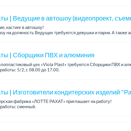
работы: 5/2, пятидневка, с 9 до 18 час.
н...
ты | Ведущие в автошоу (видеопроект, съем
е, кастинг в автошоу!
оу на должность Ведущих требуются девушки и парни. А также а
рекупы.
щество для соискателей:
е автомоб...
ты | Сборщики ПВХ и алюминия
лопластиковый цех «Viola Plast» требуются Сборщики ПВХ и ал
работы: 5/2, с 08.00 до 17.00.
а: от 300 000 тенге.
 вопросам обращаться по теле...
ты | Изготовители кондитерских изделий "Ра
ерская фабрика «ЛОТТЕ РАХАТ» приглашает на работу!
работы: сменный.
а: от 202 729 до 330 216 тенге.
: стабильная зарплата (указана с вычетом налогов), пред...