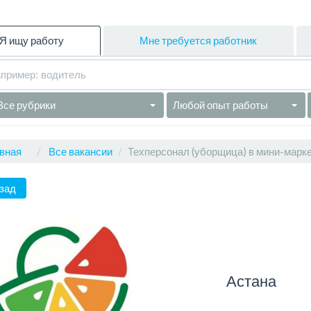
Я ищу работу
Мне требуется работник
Все рубрики
Любой опыт работы
вная
Все вакансии
Техперсонал (уборщица) в мини-марк
зад
Астана