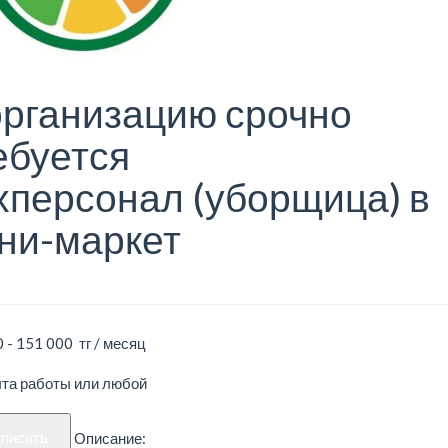
организацию срочно
ебуется
хперсонал (уборщица) в
ни-маркет
 - 151 000 тг / месяц
ыта работы или любой
аписать
Описание: