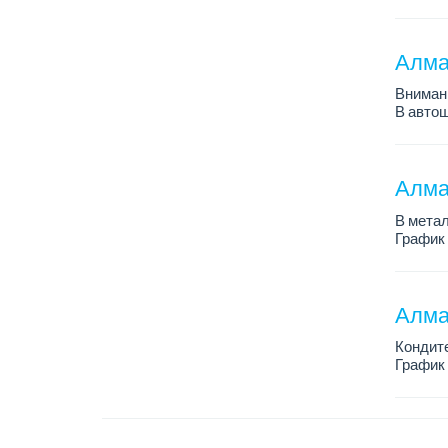
График 
Требова
Алма
Внимани
В автош
авто пе
Преиму
– знани
Алма
В метал
График 
Зарплат
По всем
Алма
Кондит
График 
Зарплат
Условия