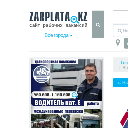
Все города
Гла
Во
‹
›
← На