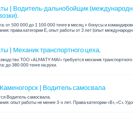
ты | Водитель-дальнобойщик (международ
озки).
а: от 500 000 до 1 100 000 тенге в месяц + бонусы и командиров
ния: права категории Е, опыт работы от 3 лет (опыт международн
о не обязателен), ответстве...
ты | Механик транспортного цеха.
изводство TOO «ALMATY MAI» требуется механик транспортного 
а: до 380 000 тенге на руки.
работы: 5/2, с 08.00 до 17.00.
ния: высшее или среднее...
-Каменогорск | Водитель самосвала
тся Водитель самосвала.
ния: опыт работы не менее 3-х лет. Права категории «В», «С». Уд
енной безопасности....