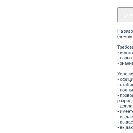
н
На заво
(ломово
Требов
- води
- навык
- знани
Услови
- офици
- стаби
- полны
- пров
разрядо
- допла
- имеет
- выдае
- выдае
- выда