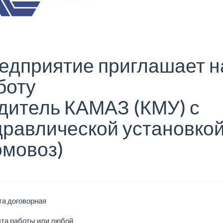
едприятие приглашает н
боту
дитель КАМАЗ (КМУ) с
дравлической установко
омовоз)
та договорная
ыта работы или любой