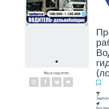
Пр
ра
Во
ги
(л
Мы в соцсетях:
Зарпла
Без оп