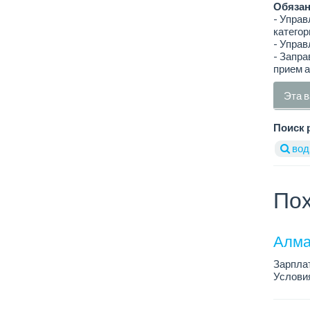
Обязан
- Управ
категор
- Упра
- Запр
прием а
Эта в
Поиск 
вод
Пох
Алма
Зарплат
Условия
условия
...