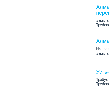
Алма
перев
Зарплат
Требова
плюс, н
Алма
На про
Зарплат
График 
Требова
Усть
Требуе
Требова
промышл