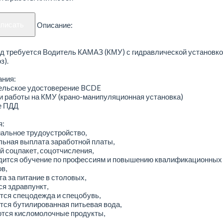
аписать
Описание:
д требуется Водитель КАМАЗ (КМУ) с гидравлической установко
з).
ания:
тельское удостоверение BCDE
и работы на КМУ (крано-манипуляционная установка)
е ПДД
я:
альное трудоустройство,
льная выплата заработной платы,
й соцпакет, соцотчисления,
одится обучение по профессиям и повышению квалификационных
в,
та за питание в столовых,
ся здравпункт,
тся спецодежда и спецобувь,
тся бутилированная питьевая вода,
ются кисломолочные продукты,