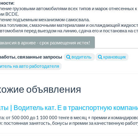
ности:
ление грузовыми автомобилями всех типов и марок отнесенных к
ии BCDE.
вление подъемным механизмом самосвала.
авка топливом, смазочными материалами и охлаждающей жидкост
втомобиля перед выездом на линию, сдача его и постановка на с
акансия в архиве - срок размещения истек!
работы, связанные запросы
водитель
крановщик
итель на авто работодателя
ожие объявления
ты | Водитель кат. Е в транспортную компан
а: от 500 000 до 1 100 000 тенге в месяц + премии и командиров
: постоянная занятость, бонусы и премии за качественную рабо
, современный автопарк.