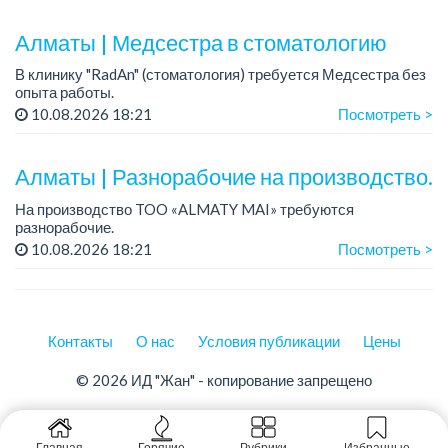
Требования:
- наличие водительского удостоверения, категория С,
Алматы | Медсестра в стоматологию
- знани...
В клинику "RadAn" (стоматология) требуется Медсестра без
опыта работы.
Можно сразу после колледжа....
10.08.2026 18:21
Посмотреть >
Алматы | Разнорабочие на производство.
На производство TOO «ALMATY MAI» требуются
разнорабочие.
Зарплата: от 250 000 до 300 000 тенге на руки.
10.08.2026 18:21
Посмотреть >
График работы: 5/2, с 08.00 до 17.00.
Требования: среднее или среднее професси...
Контакты
О нас
Условия публикации
Цены
© 2026 ИД "Жан" - копирование запрещено
Главная
Горячие
Рубрики
Избранные