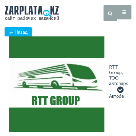
← Назад
RTT
Group,
ТОО
автопарк
Актобе