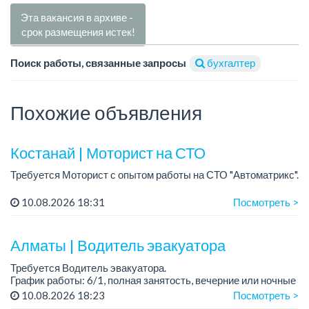
Эта вакансия в архиве -
срок размещения истек!
Поиск работы, связанные запросы
бухгалтер
Похожие объявления
Костанай | Моторист на СТО
Требуется Моторист с опытом работы на СТО "Автоматрикс".
Условия:
10.08.2026 18:31
Посмотреть >
- Проходимость и запись клиентов отличная!
- Инструмент есть.
- Сотрудников ценим....
Алматы | Водитель эвакуатора
Требуется Водитель эвакуатора.
График работы: 6/1, полная занятость, вечерние или ночные
смены.
10.08.2026 18:23
Посмотреть >