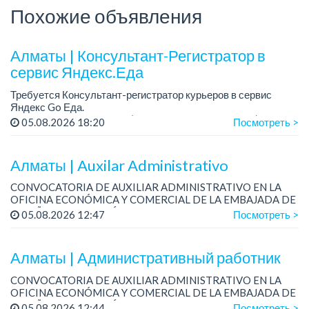
Похожие объявления
Алматы | Консультант-Регистратор в
сервис Яндекс.Еда
Требуется Консультант-регистратор курьеров в сервис
Яндекс Go Еда.
Условия: работа в офисе (Абылай хана - Макатаева).
05.08.2026 18:20
Посмотреть >
График работы: 5/2, пятидневка, с 9 до 18 час.
Требован...
Алматы | Auxilar Administrativo
CONVOCATORIA DE AUXILIAR ADMINISTRATIVO EN LA
OFICINA ECONÓMICA Y COMERCIAL DE LA EMBAJADA DE
ESPAÑA EN KAZAJSTÁN CON SEDE EN ALMATY
05.08.2026 12:47
Посмотреть >
La Oficina Económica y Comercial de la Embajada de Es...
Алматы | Административный работник
CONVOCATORIA DE AUXILIAR ADMINISTRATIVO EN LA
OFICINA ECONÓMICA Y COMERCIAL DE LA EMBAJADA DE
ESPAÑA EN KAZAJSTÁN CON SEDE EN ALMATY
05.08.2026 12:44
Посмотреть >