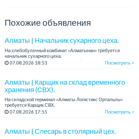
Похожие объявления
Алматы | Начальник сухарного цеха.
На хлебобулочный комбинат «Алматынан» требуется
начальник сухарного цеха.
Зарплата: от 300 000 тенге на руки (обсуждается на
07.08.2026 18:53
Посмотреть >
собеседовании).
График работы: 5/2.
Алматы | Карщик на склад временного
Требования: оп...
хранения (СВХ).
На складской терминал «Алматы Логистикс Орталыгы»
требуется Карщик СВХ.
График работы: 6/1, с 09.00 до 18.00.
07.08.2026 17:55
Посмотреть >
Зарплата: 300 000 тенге на руки.
Требования: опыт работы от 1 го...
Алматы | Слесарь в столярный цех.