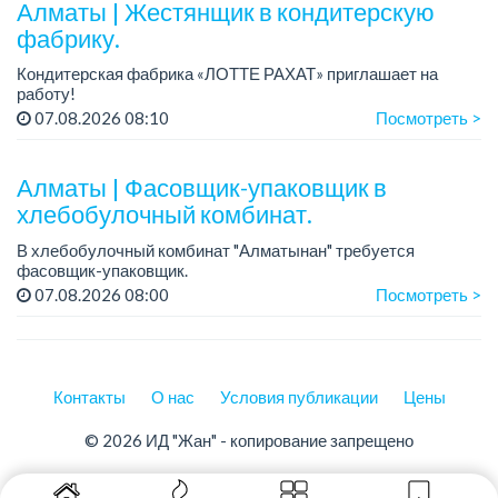
Алматы | Жестянщик в кондитерскую
фабрику.
Кондитерская фабрика «ЛОТТЕ РАХАТ» приглашает на
работу!
График работы: сменный.
07.08.2026 08:10
Посмотреть >
Зарплата: от 260 219 до 390 328 тенге.
Условия: стабильная зарплата (указана с вычетом налогов),
пред...
Алматы | Фасовщик-упаковщик в
хлебобулочный комбинат.
В хлебобулочный комбинат "Алматынан" требуется
фасовщик-упаковщик.
Зарплата: от 150 000 до 200 000 тенге.
07.08.2026 08:00
Посмотреть >
График работы: 5/2.
Требования: ответственность и внимательность, аккуратно...
Контакты
О нас
Условия публикации
Цены
© 2026 ИД "Жан" - копирование запрещено