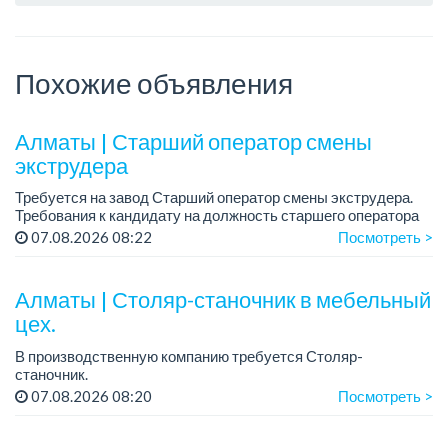
Похожие объявления
Алматы | Старший оператор смены
экструдера
Требуется на завод Старший оператор смены экструдера.
Требования к кандидату на должность старшего оператора
экструдера:
07.08.2026 08:22
Посмотреть >
- Среднее специальное или техническое образование.
- Опыт раб...
Алматы | Столяр-станочник в мебельный
цех.
В производственную компанию требуется Столяр-
станочник.
График работы: 5/2, с 08.00 до 18.00.
07.08.2026 08:20
Посмотреть >
Зарплата: от 350 000 до 750 000 тенге в месяц.
Требования: опыт работы в производ...