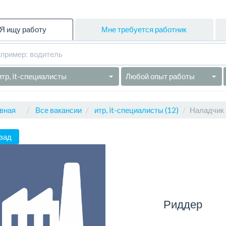
Я ищу работу
Мне требуется работник
итр, it-специалисты
Любой опыт работы
вная
Все вакансии
итр, it-специалисты (12)
Наладчик
зад
Риддер