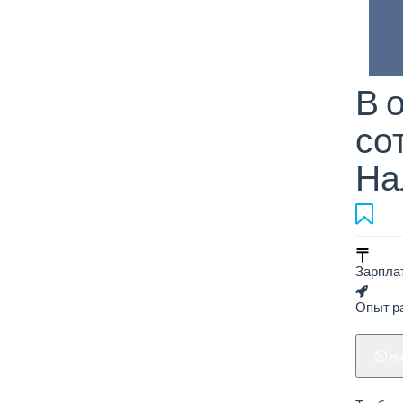
В 
со
На
Зарпла
Опыт ра
н