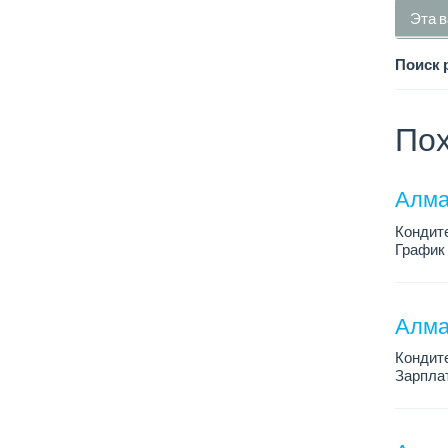
Эта в
Поиск 
Пох
Алма
Кондит
График 
Зарплат
Условия
Алма
Кондит
Зарплат
График 
Условия