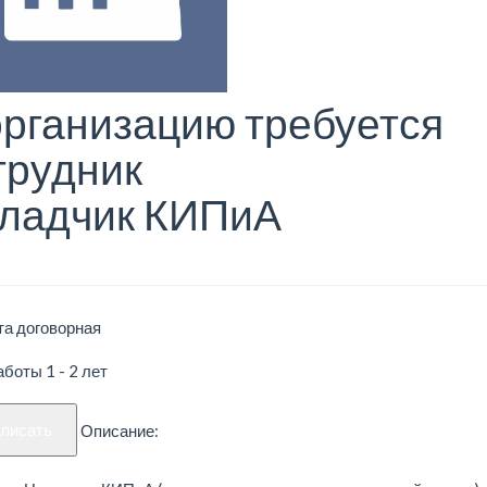
организацию требуется
трудник
ладчик КИПиА
та договорная
боты 1 - 2 лет
аписать
Описание: