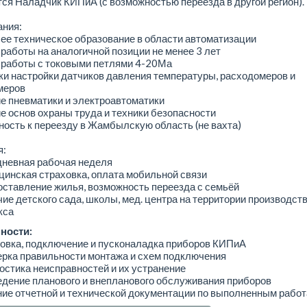
ся Наладчик КИПиА (с возможностью переезда в другой регион).
ания:
е техническое образование в области автоматизации
работы на аналогичной позиции не менее 3 лет
 работы с токовыми петлями 4-20Ма
и настройки датчиков давления температуры, расходомеров и
меров
е пневматики и электроавтоматики
е основ охраны труда и техники безопасности
ность к переезду в Жамбылскую область (не вахта)
я:
дневная рабочая неделя
инская страховка, оплата мобильной связи
ставление жилья, возможность переезда с семьёй
ие детского сада, школы, мед. центра на территории производст
кса
ности:
овка, подключение и пусконаладка приборов КИПиА
ерка правильности монтажа и схем подключения
остика неисправностей и их устранение
дение планового и внепланового обслуживания приборов
ие отчетной и технической документации по выполненным рабо