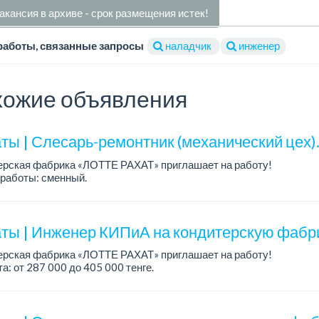
акансия в архиве - срок размещения истек!
работы, связанные запросы
наладчик
инженер
ожие объявления
ты | Слесарь-ремонтник (механический цех)
ерская фабрика «ЛОТТЕ РАХАТ» приглашает на работу!
работы: сменный.
а: от 293 906 до 390 328 тенге.
: стабильная зарплата (указана с вычетом налогов), пред...
ты | Инженер КИПиА на кондитерскую фабри
ерская фабрика «ЛОТТЕ РАХАТ» приглашает на работу!
а: от 287 000 до 405 000 тенге.
работы: 5/2, с 8.00 до 17.00.
: стабильная зарплата (указана с вычетом н...