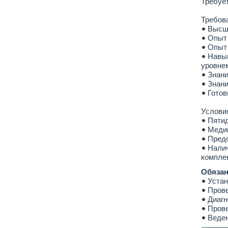
Требует
Требов
• Высше
• Опыт 
• Опыт
• Навык
уровне
• Знани
• Знани
• Готов
Услови
• Пяти
• Медиц
• Предо
• Налич
компле
Обязан
• Устан
• Пров
• Диагн
• Прове
• Веден