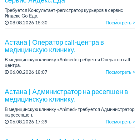
Требуется Консультант-регистратор курьеров в сервис
Яндекс Go Еда.
Условия: работа в офисе (Абылай хана - Макатаева).
08.08.2026 18:30
Посмотреть >
График работы: 5/2, пятидневка, с 9 до 18 час.
Требован...
Астана | Оператор call-центра в
медицинскую клинику.
В медицинскую клинику «Animed» требуется Оператор call-
центра.
Зарплата: от 500 000 до 800 000 тенге в месяц.
06.08.2026 18:07
Посмотреть >
График работы: 5/2, с 10.00 до 19.00; плавающие выходные.
Условия: стаби...
Астана | Администратор на ресепшен в
медицинскую клинику.
В медицинскую клинику «Animed» требуется Администратор
на ресепшен.
Зарплата: 250 000 тенге + бонусы.
06.08.2026 17:39
Посмотреть >
График работы: 2/2.
Условия: стабильная работа в современной медицинской
клини...